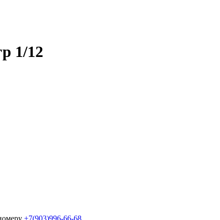
р 1/12
 номеру
+7(903)996-66-68