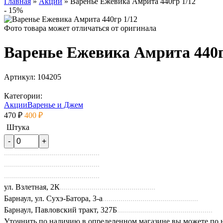
Главная
»
Акции
»
Варенье Ежевика Амрита 440гр 1/12
- 15%
Фото товара может отличаться от оригинала
Варенье Ежевика Амрита 440г
Артикул:
104205
Категории:
Акции
Варенье и Джем
470 ₽
400 ₽
Штука
ул. Взлетная, 2К
Барнаул, ул. Сухэ-Батора, 3-а
Барнаул, Павловский тракт, 327Б
Уточнить по наличию в определенном магазине вы можете по