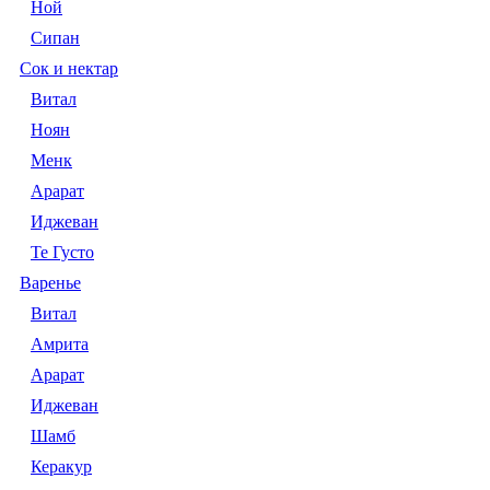
Ной
Сипан
Сок и нектар
Витал
Ноян
Менк
Арарат
Иджеван
Те Густо
Варенье
Витал
Амрита
Арарат
Иджеван
Шамб
Керакур