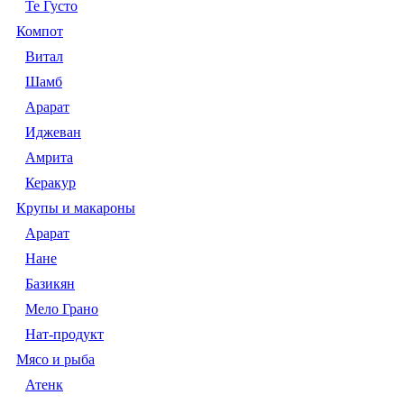
Те Густо
Компот
Витал
Шамб
Арарат
Иджеван
Амрита
Керакур
Крупы и макароны
Арарат
Нане
Базикян
Мело Грано
Нат-продукт
Мясо и рыба
Атенк