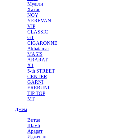
Мульти
Хатис
NOY
YEREVAN
VIP
CLASSIC
GT
CIGARONNE
Akhatamar
MASIS
ARARAT
X1
5-th STREET
CENTER
GARNI
EREBUNI
TIP TOP
MT
Джем
Витал
Шамб
Арарат
Иджеван