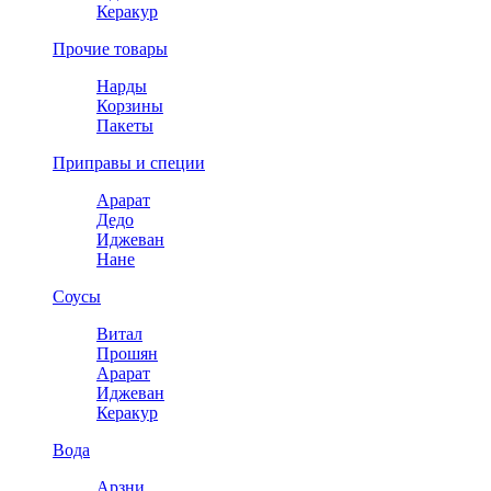
Керакур
Прочие товары
Нарды
Корзины
Пакеты
Приправы и специи
Арарат
Дедо
Иджеван
Нане
Соусы
Витал
Прошян
Арарат
Иджеван
Керакур
Вода
Арзни