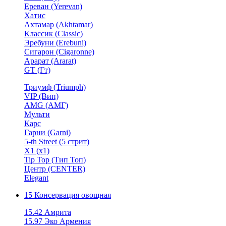
Ереван (Yerevan)
Хатис
Ахтамар (Akhtamar)
Классик (Classic)
Эребуни (Erebuni)
Сигарон (Cigaronne)
Арарат (Ararat)
GT (Гт)
Триумф (Triumph)
VIP (Вип)
AMG (АМГ)
Мульти
Карс
Гарни (Garni)
5-th Street (5 стрит)
X1 (х1)
Tip Top (Тип Топ)
Центр (CENTER)
Elegant
15 Консервация овощная
15.42 Амрита
15.97 Эко Армения