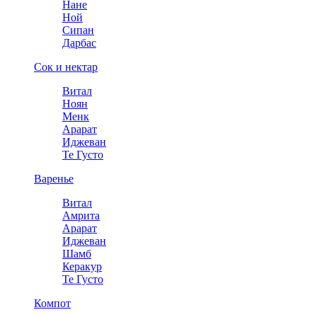
Нане
Ной
Сипан
Дарбас
Сок и нектар
Витал
Ноян
Менк
Арарат
Иджеван
Те Густо
Варенье
Витал
Амрита
Арарат
Иджеван
Шамб
Керакур
Те Густо
Компот