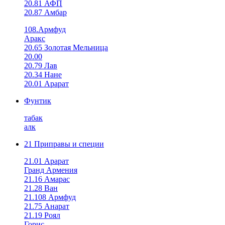
20.81 АФП
20.87 Амбар
108.Армфуд
Аракс
20.65 Золотая Мельница
20.00
20.79 Лав
20.34 Нане
20.01 Арарат
Фунтик
табак
алк
21 Приправы и специи
21.01 Арарат
Гранд Армения
21.16 Амарас
21.28 Ван
21.108 Армфуд
21.75 Анарат
21.19 Роял
Горис