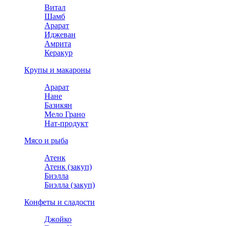
Витал
Шамб
Арарат
Иджеван
Амрита
Керакур
Крупы и макароны
Арарат
Нане
Базикян
Мело Грано
Нат-продукт
Мясо и рыба
Атенк
Атенк (закуп)
Биэлла
Биэлла (закуп)
Конфеты и сладости
Джойко