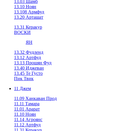
13.03 Шамб
13.10 Ноян
13.108 Армфуд
13.20 Арташат
13.31 Керакур
ВОСКИ
ЯН
13.32 Фудленд
13.12 Артфуд
13.13 Прошян Фуд
13.40 Иджеван
13.45 Те Густо
Пик Твик
11 Джем
11.09 Ханкаван Прод
11.11 Тамара
11.01 Арарат
11.10 Ноян
11.14 Агроянс
11.12 Артфуд
11.31 Керакур