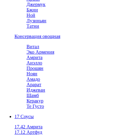
Джермук
Бжни
Ной
Лузиньян
Татни
Консервация овощная
Витал
Эко Армения
Амрита
Аиэлло
Прошян
Ноян
Амадо
Арарат
Иджеван
Шамб
Керакур
Те Густо
17 Соусы
17.42 Амрита
17.12 Артфуд