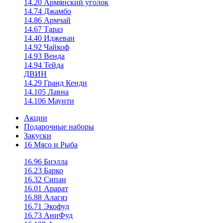
14.20 Армянский уголок
14.74 Джамбо
14.86 Армчай
14.67 Тараз
14.40 Иджеван
14.92 Чайкоф
14.93 Венда
14.94 Тейда
ДВИН
14.29 Гранд Кенди
14.105 Лавна
14.106 Маунти
Акции
Подарочные наборы
Закуски
16 Мясо и Рыба
16.96 Биэлла
16.23 Барко
16.32 Сипан
16.01 Арарат
16.88 Алагяз
16.71 Экофуд
16.73 АниФуд