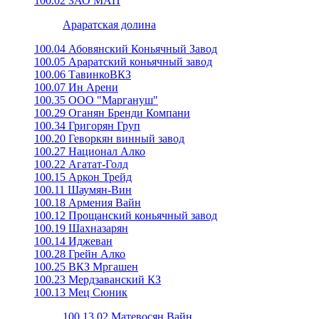
100.02 ЗАО МАП
Араратская долина
100.04 Абовянский Коньячный Завод
100.05 Араратский коньячный завод
100.06 ТавинкоВКЗ
100.07 Ин Арени
100.35 ООО "Маргануш"
100.29 Оганян Бренди Компани
100.34 Григорян Груп
100.20 Геворкян винный завод
100.27 Национал Алко
100.22 Агатат-Голд
100.15 Аркон Трейд
100.11 Шаумян-Вин
100.18 Армения Вайн
100.12 Прощанский коньячный завод
100.19 Шахназарян
100.14 Иджеван
100.28 Грейн Алко
100.25 ВКЗ Мргашен
100.23 Мердзаванский КЗ
100.13 Мец Сюник
100.13.02 Матевосян Вайн