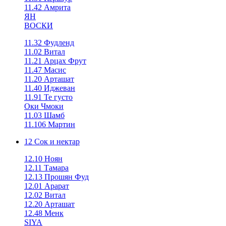
11.42 Амрита
ЯН
ВОСКИ
11.32 Фудленд
11.02 Витал
11.21 Арцах Фрут
11.47 Масис
11.20 Арташат
11.40 Иджеван
11.91 Те густо
Оки Чмоки
11.03 Шамб
11.106 Мартин
12 Сок и нектар
12.10 Ноян
12.11 Тамара
12.13 Прошян Фуд
12.01 Арарат
12.02 Витал
12.20 Арташат
12.48 Менк
SIYA