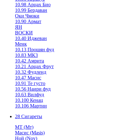
10.98 Арцах Био
10.99 Бердаван
Оки Чмоки
10.90 Армат
ЯН
ВОСКИ
10.40 Иджеван
Менк
10.13 Прошян фуд
10.83 МК3
10.42 Амрита
10.21 Арцах Фрут
10.32 Фудленд
10.47 Масис
10.91 Те густо
10.56 Наири фуд
10.63 Вилфуд
10.100 Кенац
10.106 Мартин
28 Сигареты
MT (Мт)
Масис (Masis)
Ной (Noy)