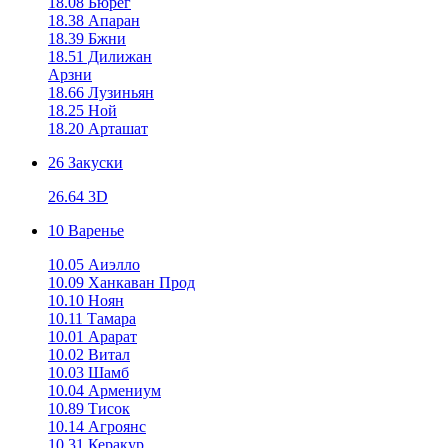
18.08 Бюрег
18.38 Апаран
18.39 Бжни
18.51 Дилижан
Арзни
18.66 Лузиньян
18.25 Ной
18.20 Арташат
26 Закуски
26.64 3D
10 Варенье
10.05 Аиэлло
10.09 Ханкаван Прод
10.10 Ноян
10.11 Тамара
10.01 Арарат
10.02 Витал
10.03 Шамб
10.04 Армениум
10.89 Тисок
10.14 Агроянс
10.31 Керакур