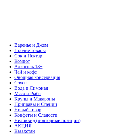
Варенье и Джем
Прочие товары
Сок и Нектар
Компот
Алкоголь 18+
Чай и кофе
Овощная консервация
Соусы
Вода и Лимонад
Мясо и Рыба
Крупы и Макароны
Приправы и Специи
Новый товар
Конфеты и Сладости
Неликвид (повторные позиции)
АКЦИЯ
Казахстан