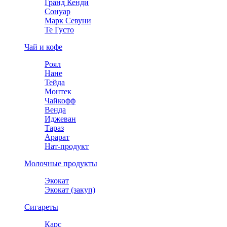
Гранд Кенди
Сонуар
Марк Севуни
Те Густо
Чай и кофе
Роял
Нане
Тейда
Монтек
Чайкофф
Венда
Иджеван
Тараз
Арарат
Нат-продукт
Молочные продукты
Экокат
Экокат (закуп)
Сигареты
Карс