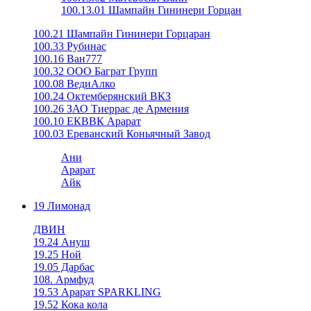
100.13.01 Шампайн Гининери Горцан
100.21 Шампайн Гининери Горцаран
100.33 Рубинас
100.16 Ван777
100.32 ООО Баграт Групп
100.08 ВедиАлко
100.24 Октемберянский ВКЗ
100.26 ЗАО Тиеррас де Армения
100.10 ЕКВВК Арарат
100.03 Ереванский Коньячный Завод
Ани
Арарат
Айк
19 Лимонад
ДВИН
19.24 Ануш
19.25 Ной
19.05 Дарбас
108. Армфуд
19.53 Арарат SPARKLING
19.52 Кока кола