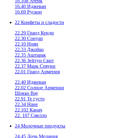
16.108 Атенк
16.40 Иджеван
16.69 Рускон
22 Конфеты и сладости
22.29 Гранд Кенди
22.30 Сонуар
22.10 Ноян
22.33 Джойко
22.35 Аштарак
22.36 Зейтун Свит
22.37 Марк Севуни
22.01 Гранд Армения
22.40 Иджеван
22.02 Солнце Армении
Шокко Вау
22.91 Те густо
22.34 Нане
22.102 Канач
22. 107 Смелло
24 Молочные продукты
24.45 Дочь Мелания