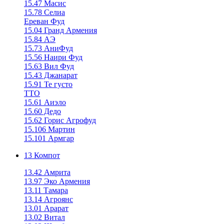
15.47 Масис
15.78 Селиа
Ереван Фуд
15.04 Гранд Армения
15.84 АЭ
15.73 АниФуд
15.56 Наири Фуд
15.63 Вил Фуд
15.43 Джанарат
15.91 Те густо
ТТО
15.61 Аиэло
15.60 Дедо
15.62 Горис Агрофуд
15.106 Мартин
15.101 Армгар
13 Компот
13.42 Амрита
13.97 Эко Армения
13.11 Тамара
13.14 Агроянс
13.01 Арарат
13.02 Витал