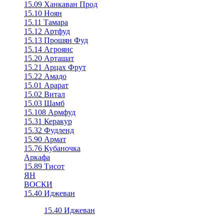
15.09 Ханкаван Прод
15.10 Ноян
15.11 Тамара
15.12 Артфуд
15.13 Прошян Фуд
15.14 Агроянс
15.20 Арташат
15.21 Арцах Фрут
15.22 Амадо
15.01 Арарат
15.02 Витал
15.03 Шамб
15.108 Армфуд
15.31 Керакур
15.32 Фудленд
15.90 Армат
15.76 Кубаночка
Аркафа
15.89 Тисот
ЯН
ВОСКИ
15.40 Иджеван
15.40 Иджеван