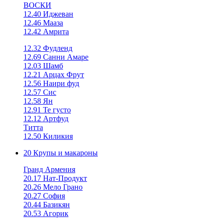
ВОСКИ
12.40 Иджеван
12.46 Мааза
12.42 Амрита
12.32 Фудленд
12.69 Санни Амаре
12.03 Шамб
12.21 Арцах Фрут
12.56 Наири фуд
12.57 Сис
12.58 Ян
12.91 Те густо
12.12 Артфуд
Титта
12.50 Киликия
20 Крупы и макароны
Гранд Армения
20.17 Нат-Продукт
20.26 Мело Грано
20.27 София
20.44 Базикян
20.53 Агорик