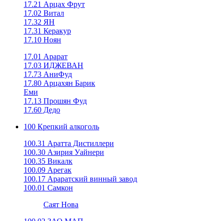
17.21 Арцах Фрут
17.02 Витал
17.32 ЯН
17.31 Керакур
17.10 Ноян
17.01 Арарат
17.03 ИДЖЕВАН
17.73 АниФуд
17.80 Арцахян Барик
Еми
17.13 Прошян Фуд
17.60 Дедо
100 Крепкий алкоголь
100.31 Аратта Дистиллери
100.30 Азирия Уайнери
100.35 Викалк
100.09 Арегак
100.17 Араратский винный завод
100.01 Самкон
Саят Нова