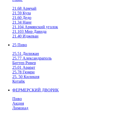
21.68 Армчай
21.59 Кула
21.60 Дедо
21.34 Нане
21.104 Армянский уголок
21.103 Мир Давида
21.40 Иджеван
25 Пиво
25.51 Дилижан
25.77 Александраполь
Биттер Ривер
25.01 Арарат
25.78 Гюмри
25. 50 Киликия
Котайк
ФЕРМЕРСКИЙ ДВОРИК
Пиво
Акция
Лимонад