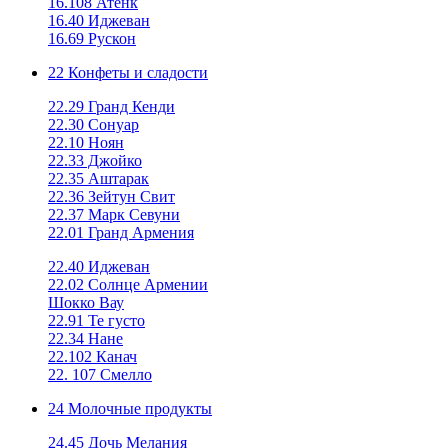
16.108 Атенк
16.40 Иджеван
16.69 Рускон
22 Конфеты и сладости
22.29 Гранд Кенди
22.30 Сонуар
22.10 Ноян
22.33 Джойко
22.35 Аштарак
22.36 Зейтун Свит
22.37 Марк Севуни
22.01 Гранд Армения
22.40 Иджеван
22.02 Солнце Армении
Шокко Вау
22.91 Те густо
22.34 Нане
22.102 Канач
22. 107 Смелло
24 Молочные продукты
24.45 Дочь Мелания