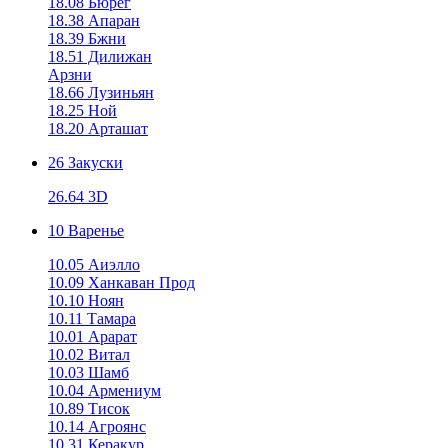
18.08 Бюрег
18.38 Апаран
18.39 Бжни
18.51 Дилижан
Арзни
18.66 Лузиньян
18.25 Ной
18.20 Арташат
26 Закуски
26.64 3D
10 Варенье
10.05 Аиэлло
10.09 Ханкаван Прод
10.10 Ноян
10.11 Тамара
10.01 Арарат
10.02 Витал
10.03 Шамб
10.04 Армениум
10.89 Тисок
10.14 Агроянс
10.31 Керакур