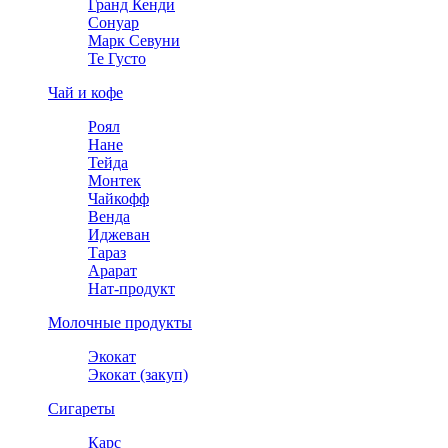
Гранд Кенди
Сонуар
Марк Севуни
Те Густо
Чай и кофе
Роял
Нане
Тейда
Монтек
Чайкофф
Венда
Иджеван
Тараз
Арарат
Нат-продукт
Молочные продукты
Экокат
Экокат (закуп)
Сигареты
Карс