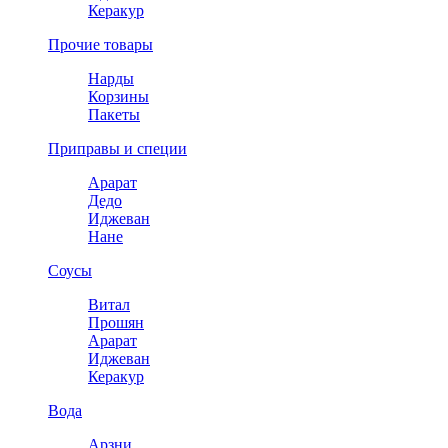
Керакур
Прочие товары
Нарды
Корзины
Пакеты
Приправы и специи
Арарат
Дедо
Иджеван
Нане
Соусы
Витал
Прошян
Арарат
Иджеван
Керакур
Вода
Арзни