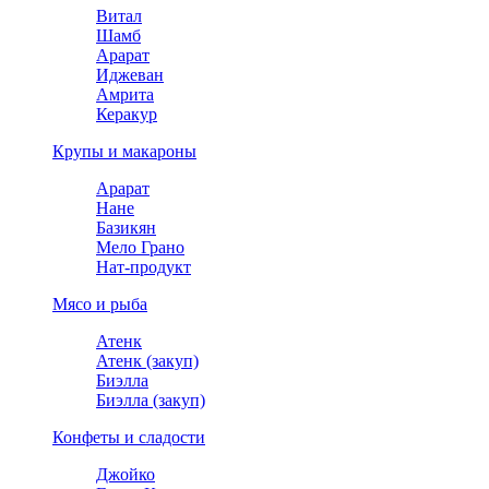
Витал
Шамб
Арарат
Иджеван
Амрита
Керакур
Крупы и макароны
Арарат
Нане
Базикян
Мело Грано
Нат-продукт
Мясо и рыба
Атенк
Атенк (закуп)
Биэлла
Биэлла (закуп)
Конфеты и сладости
Джойко