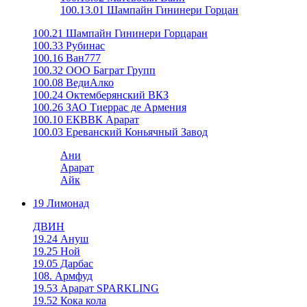
100.13.01 Шампайн Гининери Горцан
100.21 Шампайн Гининери Горцаран
100.33 Рубинас
100.16 Ван777
100.32 ООО Баграт Групп
100.08 ВедиАлко
100.24 Октемберянский ВКЗ
100.26 ЗАО Тиеррас де Армения
100.10 ЕКВВК Арарат
100.03 Ереванский Коньячный Завод
Ани
Арарат
Айк
19 Лимонад
ДВИН
19.24 Ануш
19.25 Ной
19.05 Дарбас
108. Армфуд
19.53 Арарат SPARKLING
19.52 Кока кола