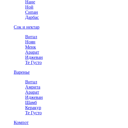
Нане
Ной
Сипан
Дарбас
Сок и нектар
Витал
Ноян
Менк
Арарат
Иджеван
Те Густо
Варенье
Витал
Амрита
Арарат
Иджеван
Шамб
Керакур
Те Густо
Компот