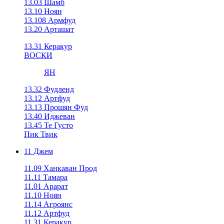
13.03 Шамб
13.10 Ноян
13.108 Армфуд
13.20 Арташат
13.31 Керакур
ВОСКИ
ЯН
13.32 Фудленд
13.12 Артфуд
13.13 Прошян Фуд
13.40 Иджеван
13.45 Те Густо
Пик Твик
11 Джем
11.09 Ханкаван Прод
11.11 Тамара
11.01 Арарат
11.10 Ноян
11.14 Агроянс
11.12 Артфуд
11.31 Керакур