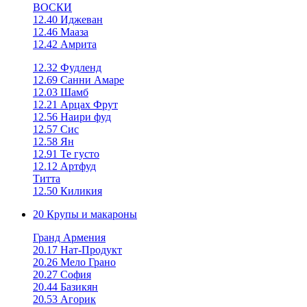
ВОСКИ
12.40 Иджеван
12.46 Мааза
12.42 Амрита
12.32 Фудленд
12.69 Санни Амаре
12.03 Шамб
12.21 Арцах Фрут
12.56 Наири фуд
12.57 Сис
12.58 Ян
12.91 Те густо
12.12 Артфуд
Титта
12.50 Киликия
20 Крупы и макароны
Гранд Армения
20.17 Нат-Продукт
20.26 Мело Грано
20.27 София
20.44 Базикян
20.53 Агорик