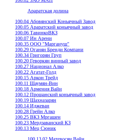
100.02 ЗАО МАП
Араратская долина
100.04 Абовянский Коньячный Завод
100.05 Араратский коньячный завод
100.06 ТавинкоВКЗ
100.07 Ин Арени
100.35 ООО "Маргануш"
100.29 Оганян Бренди Компани
100.34 Григорян Груп
100.20 Геворкян винный завод
100.27 Национал Алко
100.22 Агатат-Голд
100.15 Аркон Трейд
100.11 Шаумян-Вин
100.18 Армения Вайн
100.12 Прощанский коньячный завод
100.19 Шахназарян
100.14 Иджеван
100.28 Грейн Алко
100.25 ВКЗ Мргашен
100.23 Мердзаванский КЗ
100.13 Мец Сюник
100.13.02 Матевосян Вайн