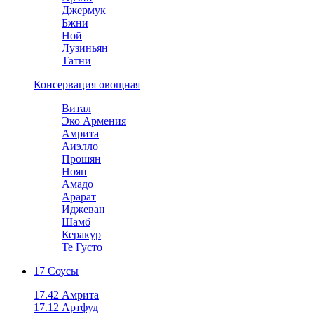
Джермук
Бжни
Ной
Лузиньян
Татни
Консервация овощная
Витал
Эко Армения
Амрита
Аиэлло
Прошян
Ноян
Амадо
Арарат
Иджеван
Шамб
Керакур
Те Густо
17 Соусы
17.42 Амрита
17.12 Артфуд