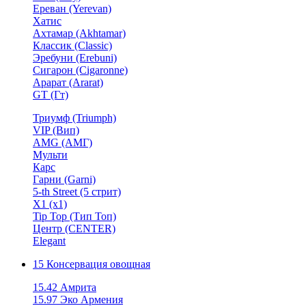
Ереван (Yerevan)
Хатис
Ахтамар (Akhtamar)
Классик (Classic)
Эребуни (Erebuni)
Сигарон (Cigaronne)
Арарат (Ararat)
GT (Гт)
Триумф (Triumph)
VIP (Вип)
AMG (АМГ)
Мульти
Карс
Гарни (Garni)
5-th Street (5 стрит)
X1 (х1)
Tip Top (Тип Топ)
Центр (CENTER)
Elegant
15 Консервация овощная
15.42 Амрита
15.97 Эко Армения