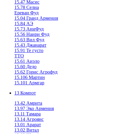
15.47 Масис
15.78 Селиа
Ереван Фуд
15.04 Гранд Армения
15.84 АЭ
15.73 АниФуд
15.56 Наири Фуд
15.63 Вил Фуд
15.43 Джанарат
15.91 Те густо
ТТО
15.61 Аиэло
15.60 Дедо
15.62 Горис Агрофуд
15.106 Мартин
15.101 Армгар
13 Компот
13.42 Амрита
13.97 Эко Армения
13.11 Тамара
13.14 Агроянс
13.01 Арарат
13.02 Витал