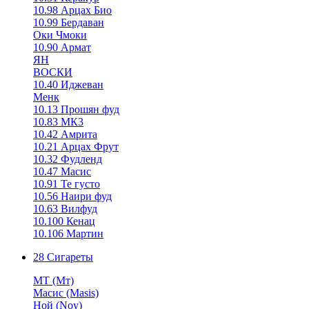
10.98 Арцах Био
10.99 Бердаван
Оки Чмоки
10.90 Армат
ЯН
ВОСКИ
10.40 Иджеван
Менк
10.13 Прошян фуд
10.83 МК3
10.42 Амрита
10.21 Арцах Фрут
10.32 Фудленд
10.47 Масис
10.91 Те густо
10.56 Наири фуд
10.63 Вилфуд
10.100 Кенац
10.106 Мартин
28 Сигареты
MT (Мт)
Масис (Masis)
Ной (Noy)