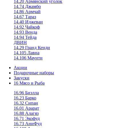
14.20 Армянский уголок
14.74 Джамбо
14.86 Армчай
14.67 Тараз
14.40 Иджеван
14.92 Чайкоф
14.93 Венда
14.94 Тейда
ДВИН
14.29 Гранд Кенди
14.105 Лавна
14.106 Маунти
Акции
Подарочные наборы
Закуски
16 Мясо и Рыба
16.96 Биэлла
16.23 Барко
16.32 Сипан
16.01 Арарат
16.88 Алагяз
16.71 Экофуд
16.73 АниФуд