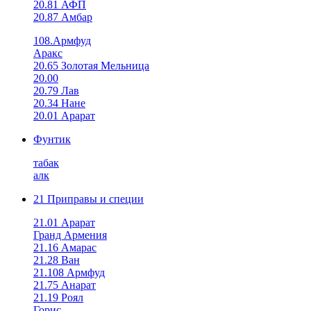
20.81 АФП
20.87 Амбар
108.Армфуд
Аракс
20.65 Золотая Мельница
20.00
20.79 Лав
20.34 Нане
20.01 Арарат
Фунтик
табак
алк
21 Приправы и специи
21.01 Арарат
Гранд Армения
21.16 Амарас
21.28 Ван
21.108 Армфуд
21.75 Анарат
21.19 Роял
Горис