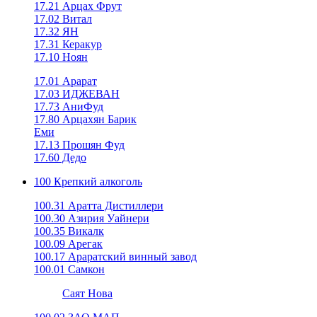
17.21 Арцах Фрут
17.02 Витал
17.32 ЯН
17.31 Керакур
17.10 Ноян
17.01 Арарат
17.03 ИДЖЕВАН
17.73 АниФуд
17.80 Арцахян Барик
Еми
17.13 Прошян Фуд
17.60 Дедо
100 Крепкий алкоголь
100.31 Аратта Дистиллери
100.30 Азирия Уайнери
100.35 Викалк
100.09 Арегак
100.17 Араратский винный завод
100.01 Самкон
Саят Нова