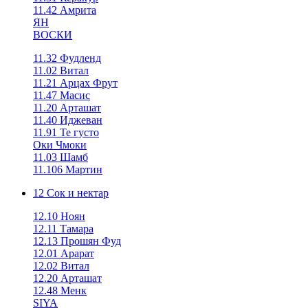
11.42 Амрита
ЯН
ВОСКИ
11.32 Фудленд
11.02 Витал
11.21 Арцах Фрут
11.47 Масис
11.20 Арташат
11.40 Иджеван
11.91 Те густо
Оки Чмоки
11.03 Шамб
11.106 Мартин
12 Сок и нектар
12.10 Ноян
12.11 Тамара
12.13 Прошян Фуд
12.01 Арарат
12.02 Витал
12.20 Арташат
12.48 Менк
SIYA