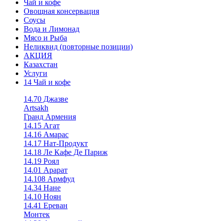
Чай и кофе
Овощная консервация
Соусы
Вода и Лимонад
Мясо и Рыба
Неликвид (повторные позиции)
АКЦИЯ
Казахстан
Услуги
14 Чай и кофе
14.70 Джазве
Artsakh
Гранд Армения
14.15 Агат
14.16 Амарас
14.17 Нат-Продукт
14.18 Ле Кафе Де Париж
14.19 Роял
14.01 Арарат
14.108 Армфуд
14.34 Нане
14.10 Ноян
14.41 Ереван
Монтек