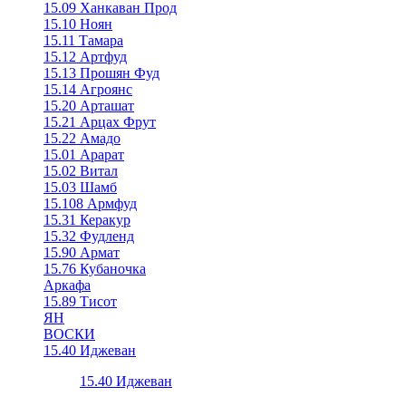
15.09 Ханкаван Прод
15.10 Ноян
15.11 Тамара
15.12 Артфуд
15.13 Прошян Фуд
15.14 Агроянс
15.20 Арташат
15.21 Арцах Фрут
15.22 Амадо
15.01 Арарат
15.02 Витал
15.03 Шамб
15.108 Армфуд
15.31 Керакур
15.32 Фудленд
15.90 Армат
15.76 Кубаночка
Аркафа
15.89 Тисот
ЯН
ВОСКИ
15.40 Иджеван
15.40 Иджеван