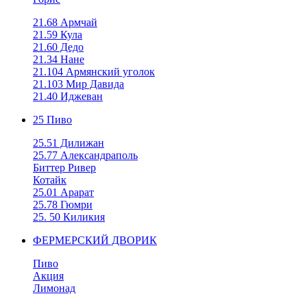
21.68 Армчай
21.59 Кула
21.60 Дедо
21.34 Нане
21.104 Армянский уголок
21.103 Мир Давида
21.40 Иджеван
25 Пиво
25.51 Дилижан
25.77 Александраполь
Биттер Ривер
Котайк
25.01 Арарат
25.78 Гюмри
25. 50 Киликия
ФЕРМЕРСКИЙ ДВОРИК
Пиво
Акция
Лимонад