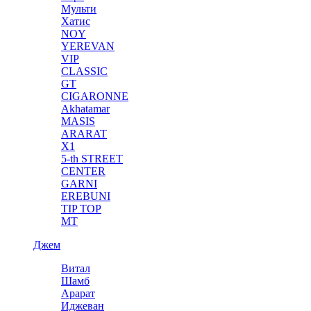
Мульти
Хатис
NOY
YEREVAN
VIP
CLASSIC
GT
CIGARONNE
Akhatamar
MASIS
ARARAT
X1
5-th STREET
CENTER
GARNI
EREBUNI
TIP TOP
MT
Джем
Витал
Шамб
Арарат
Иджеван