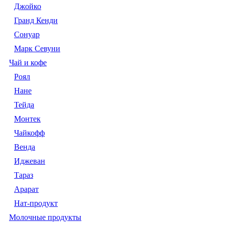
Джойко
Гранд Кенди
Сонуар
Марк Севуни
Чай и кофе
Роял
Нане
Тейда
Монтек
Чайкофф
Венда
Иджеван
Тараз
Арарат
Нат-продукт
Молочные продукты