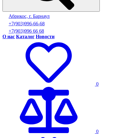
Абрикос, г. Барнаул
+7(903)996-66-68
+7(903)996 66 68
О нас
Каталог
Новости
0
0