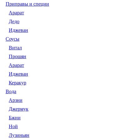
Приправы и специи
Арарат
Дедо
Иджеван
Соусы
Витал
Прошян
Арарат
Иджеван
Керакур
Вода
Арзни
Джермук
Бжни
Ной
Лузиньян