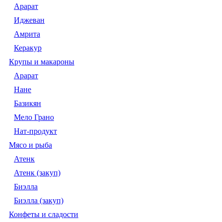
Арарат
Иджеван
Амрита
Керакур
Крупы и макароны
Арарат
Нане
Базикян
Мело Грано
Нат-продукт
Мясо и рыба
Атенк
Атенк (закуп)
Биэлла
Биэлла (закуп)
Конфеты и сладости