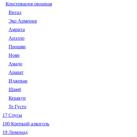
Консервация овощная
Витал
Эко Армения
Амрита
Аиэлло
Прошян
Ноян
Амадо
Арарат
Иджеван
Шамб
Керакур
Те Густо
17 Соусы
100 Крепкий алкоголь
19 Лимонад