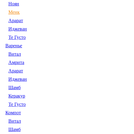
Ноян
Менк
Арарат
Иджеван
Те Густо
Варенье
Витал
Амрита
Арарат
Иджеван
Шамб
Керакур
Те Густо
Компот
Витал
Шамб