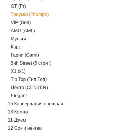
GT (Гт)
Триумф (Triumph)
VIP (Вип)
AMG (АМГ)
Мульти
Карс
Гарни (Garni)
5-th Street (5 стрит)
X1 (х1)
Tip Top (Тип Топ)
Центр (CENTER)
Elegant
15 Консервация овощная
13 Компот
11 Джем
12 Сок и нектар