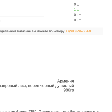
0 шт
1 шт
0 шт
0 шт
Б
ределенном магазине вы можете по номеру
+7(903)996-66-68
Армения
, лавровый лист, перец черный душистый
980гр
здуха не более 75%. После вскрытия банки хранить в