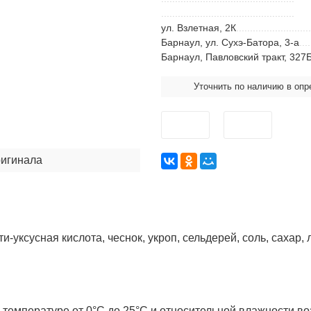
ул. Взлетная, 2К
Барнаул, ул. Сухэ-Батора, 3-а
Барнаул, Павловский тракт, 327
Уточнить по наличию в оп
ригинала
ти-уксусная кислота, чеснок, укроп, сельдерей, соль, сахар
температуре от 0°С до 25°С и относительной влажности во