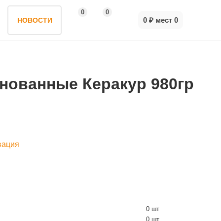
0
0
0 ₽
мест
0
НОВОСТИ
нованные Керакур 980гр
вация
0 шт
0 шт