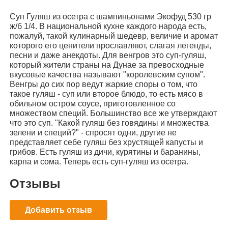
Суп Гуляш из осетра с шампиньонами Экофуд 530 гр
ж/б 1/4. В национальной кухне каждого народа есть,
пожалуй, такой кулинарный шедевр, величие и аромат
которого его ценители прославляют, слагая легенды,
песни и даже анекдоты. Для венгров это суп-гуляш,
который жители страны на Дунае за превосходные
вкусовые качества называют "королевским супом".
Венгры до сих пор ведут жаркие споры о том, что
такое гуляш - суп или второе блюдо, то есть мясо в
обильном остром соусе, приготовленное со
множеством специй. Большинство все же утверждают
что это суп. "Какой гуляш без говядины и множества
зелени и специй?" - спросят одни, другие не
представляет себе гуляш без хрустящей капусты и
грибов. Есть гуляш из дичи, курятины и баранины,
карпа и сома. Теперь есть суп-гуляш из осетра.
Отзывы
Добавить отзыв