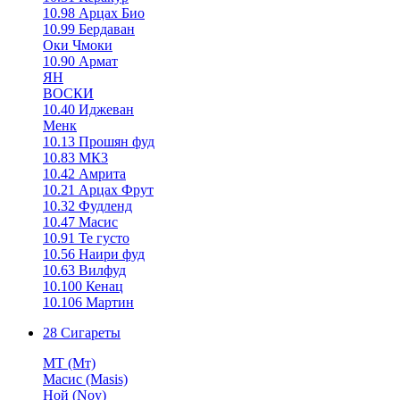
10.98 Арцах Био
10.99 Бердаван
Оки Чмоки
10.90 Армат
ЯН
ВОСКИ
10.40 Иджеван
Менк
10.13 Прошян фуд
10.83 МК3
10.42 Амрита
10.21 Арцах Фрут
10.32 Фудленд
10.47 Масис
10.91 Те густо
10.56 Наири фуд
10.63 Вилфуд
10.100 Кенац
10.106 Мартин
28 Сигареты
MT (Мт)
Масис (Masis)
Ной (Noy)