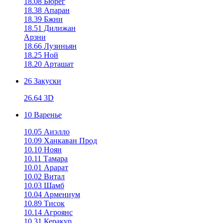
18.08 Бюрег
18.38 Апаран
18.39 Бжни
18.51 Дилижан
Арзни
18.66 Лузиньян
18.25 Ной
18.20 Арташат
26 Закуски
26.64 3D
10 Варенье
10.05 Аиэлло
10.09 Ханкаван Прод
10.10 Ноян
10.11 Тамара
10.01 Арарат
10.02 Витал
10.03 Шамб
10.04 Армениум
10.89 Тисок
10.14 Агроянс
10.31 Керакур