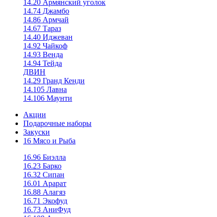
14.20 Армянский уголок
14.74 Джамбо
14.86 Армчай
14.67 Тараз
14.40 Иджеван
14.92 Чайкоф
14.93 Венда
14.94 Тейда
ДВИН
14.29 Гранд Кенди
14.105 Лавна
14.106 Маунти
Акции
Подарочные наборы
Закуски
16 Мясо и Рыба
16.96 Биэлла
16.23 Барко
16.32 Сипан
16.01 Арарат
16.88 Алагяз
16.71 Экофуд
16.73 АниФуд