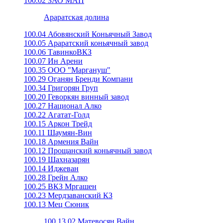
100.02 ЗАО МАП
Араратская долина
100.04 Абовянский Коньячный Завод
100.05 Араратский коньячный завод
100.06 ТавинкоВКЗ
100.07 Ин Арени
100.35 ООО "Маргануш"
100.29 Оганян Бренди Компани
100.34 Григорян Груп
100.20 Геворкян винный завод
100.27 Национал Алко
100.22 Агатат-Голд
100.15 Аркон Трейд
100.11 Шаумян-Вин
100.18 Армения Вайн
100.12 Прощанский коньячный завод
100.19 Шахназарян
100.14 Иджеван
100.28 Грейн Алко
100.25 ВКЗ Мргашен
100.23 Мердзаванский КЗ
100.13 Мец Сюник
100.13.02 Матевосян Вайн