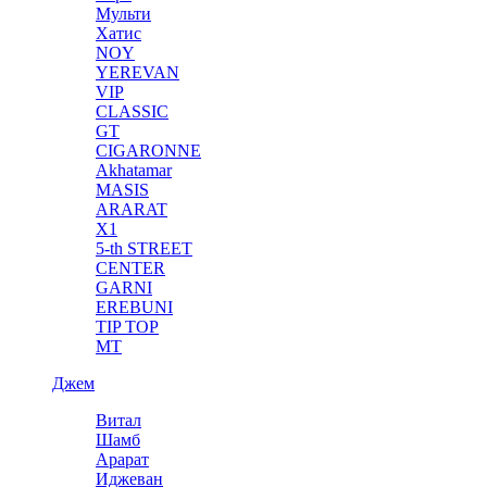
Мульти
Хатис
NOY
YEREVAN
VIP
CLASSIC
GT
CIGARONNE
Akhatamar
MASIS
ARARAT
X1
5-th STREET
CENTER
GARNI
EREBUNI
TIP TOP
MT
Джем
Витал
Шамб
Арарат
Иджеван