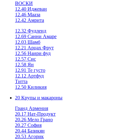
ВОСКИ
12.40 Иджеван
12.46 Мааза
12.42 Амрита
12.32 Фудленд
12.69 Санни Амаре
12.03 Шамб
12.21 Арцах Фрут
12.56 Наири фуд
12.57 Сис
12.58 Ян
12.91 Те густо
12.12 Артфуд
Титта
12.50 Киликия
20 Крупы и макароны
Гранд Армения
20.17 Нат-Продукт
20.26 Мело Грано
20.27 София
20.44 Базикян
20.53 Агорик