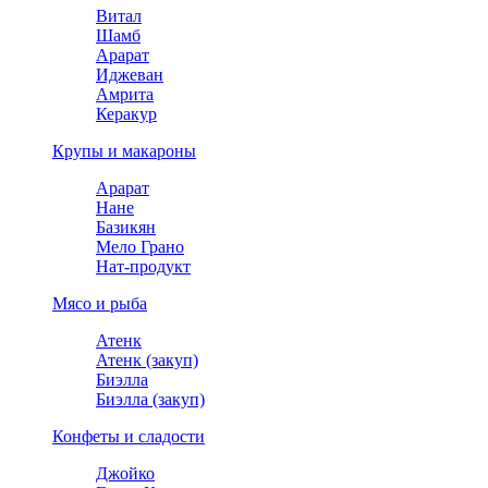
Витал
Шамб
Арарат
Иджеван
Амрита
Керакур
Крупы и макароны
Арарат
Нане
Базикян
Мело Грано
Нат-продукт
Мясо и рыба
Атенк
Атенк (закуп)
Биэлла
Биэлла (закуп)
Конфеты и сладости
Джойко