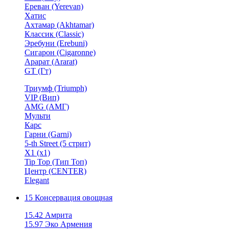
Ереван (Yerevan)
Хатис
Ахтамар (Akhtamar)
Классик (Classic)
Эребуни (Erebuni)
Сигарон (Cigaronne)
Арарат (Ararat)
GT (Гт)
Триумф (Triumph)
VIP (Вип)
AMG (АМГ)
Мульти
Карс
Гарни (Garni)
5-th Street (5 стрит)
X1 (х1)
Tip Top (Тип Топ)
Центр (CENTER)
Elegant
15 Консервация овощная
15.42 Амрита
15.97 Эко Армения