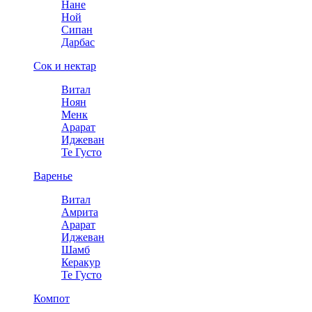
Нане
Ной
Сипан
Дарбас
Сок и нектар
Витал
Ноян
Менк
Арарат
Иджеван
Те Густо
Варенье
Витал
Амрита
Арарат
Иджеван
Шамб
Керакур
Те Густо
Компот