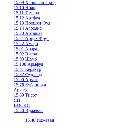
15.09 Ханкаван Прод
15.10 Ноян
15.11 Тамара
15.12 Артфуд
15.13 Прошян Фуд
15.14 Агроянс
15.20 Арташат
15.21 Арцах Фрут
15.22 Амадо
15.01 Арарат
15.02 Витал
15.03 Шамб
15.108 Армфуд
15.31 Керакур
15.32 Фудленд
15.90 Армат
15.76 Кубаночка
Аркафа
15.89 Тисот
ЯН
ВОСКИ
15.40 Иджеван
15.40 Иджеван