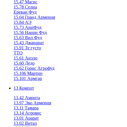
15.47 Масис
15.78 Селиа
Ереван Фуд
15.04 Гранд Армения
15.84 АЭ
15.73 АниФуд
15.56 Наири Фуд
15.63 Вил Фуд
15.43 Джанарат
15.91 Те густо
ТТО
15.61 Аиэло
15.60 Дедо
15.62 Горис Агрофуд
15.106 Мартин
15.101 Армгар
13 Компот
13.42 Амрита
13.97 Эко Армения
13.11 Тамара
13.14 Агроянс
13.01 Арарат
13.02 Витал