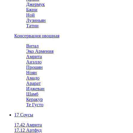
Джермук
Бжни
Ной
Лузиньян
Татни
Консервация овощная
Витал
Эко Армения
Амрита
Аиэлло
Прошян
Ноян
Амадо
Арарат
Иджеван
Шамб
Керакур
Те Густо
17 Соусы
17.42 Амрита
17.12 Артфуд