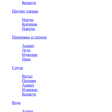
Керакур
Прочие товары
Нарды
Корзины
Пакеты
Приправы и специи
Арарат
Дедо
Иджеван
Нане
Соусы
Витал
Прошян
Арарат
Иджеван
Керакур
Вода
Арзни