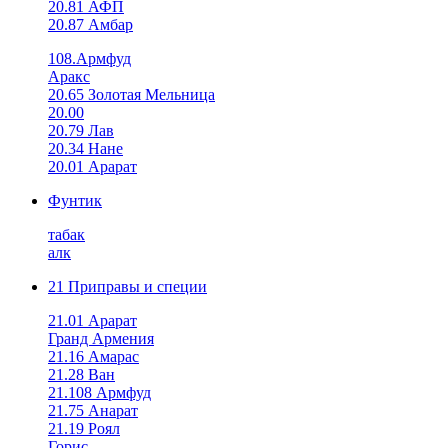
20.81 АФП
20.87 Амбар
108.Армфуд
Аракс
20.65 Золотая Мельница
20.00
20.79 Лав
20.34 Нане
20.01 Арарат
Фунтик
табак
алк
21 Приправы и специи
21.01 Арарат
Гранд Армения
21.16 Амарас
21.28 Ван
21.108 Армфуд
21.75 Анарат
21.19 Роял
Горис