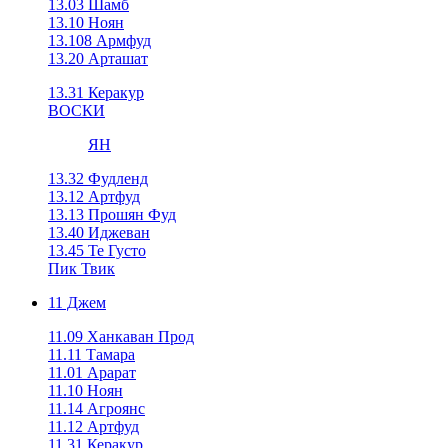
13.03 Шамб
13.10 Ноян
13.108 Армфуд
13.20 Арташат
13.31 Керакур
ВОСКИ
ЯН
13.32 Фудленд
13.12 Артфуд
13.13 Прошян Фуд
13.40 Иджеван
13.45 Те Густо
Пик Твик
11 Джем
11.09 Ханкаван Прод
11.11 Тамара
11.01 Арарат
11.10 Ноян
11.14 Агроянс
11.12 Артфуд
11.31 Керакур