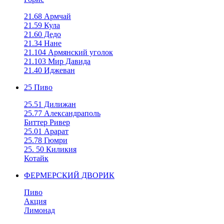
21.68 Армчай
21.59 Кула
21.60 Дедо
21.34 Нане
21.104 Армянский уголок
21.103 Мир Давида
21.40 Иджеван
25 Пиво
25.51 Дилижан
25.77 Александраполь
Биттер Ривер
25.01 Арарат
25.78 Гюмри
25. 50 Киликия
Котайк
ФЕРМЕРСКИЙ ДВОРИК
Пиво
Акция
Лимонад