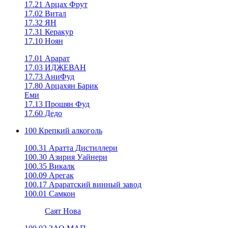
17.21 Арцах Фрут
17.02 Витал
17.32 ЯН
17.31 Керакур
17.10 Ноян
17.01 Арарат
17.03 ИДЖЕВАН
17.73 АниФуд
17.80 Арцахян Барик
Еми
17.13 Прошян Фуд
17.60 Дедо
100 Крепкий алкоголь
100.31 Аратта Дистиллери
100.30 Азирия Уайнери
100.35 Викалк
100.09 Арегак
100.17 Араратский винный завод
100.01 Самкон
Саят Нова