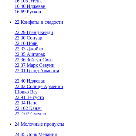
16.108 Атенк
16.40 Иджеван
16.69 Рускон
22 Конфеты и сладости
22.29 Гранд Кенди
22.30 Сонуар
22.10 Ноян
22.33 Джойко
22.35 Аштарак
22.36 Зейтун Свит
22.37 Марк Севуни
22.01 Гранд Армения
22.40 Иджеван
22.02 Солнце Армении
Шокко Вау
22.91 Те густо
22.34 Нане
22.102 Канач
22. 107 Смелло
24 Молочные продукты
24.45 Дочь Мелания