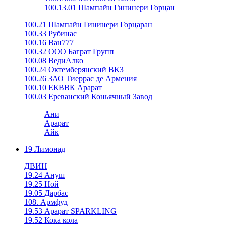
100.13.01 Шампайн Гининери Горцан
100.21 Шампайн Гининери Горцаран
100.33 Рубинас
100.16 Ван777
100.32 ООО Баграт Групп
100.08 ВедиАлко
100.24 Октемберянский ВКЗ
100.26 ЗАО Тиеррас де Армения
100.10 ЕКВВК Арарат
100.03 Ереванский Коньячный Завод
Ани
Арарат
Айк
19 Лимонад
ДВИН
19.24 Ануш
19.25 Ной
19.05 Дарбас
108. Армфуд
19.53 Арарат SPARKLING
19.52 Кока кола