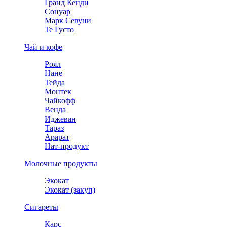
Гранд Кенди
Сонуар
Марк Севуни
Те Густо
Чай и кофе
Роял
Нане
Тейда
Монтек
Чайкофф
Венда
Иджеван
Тараз
Арарат
Нат-продукт
Молочные продукты
Экокат
Экокат (закуп)
Сигареты
Карс