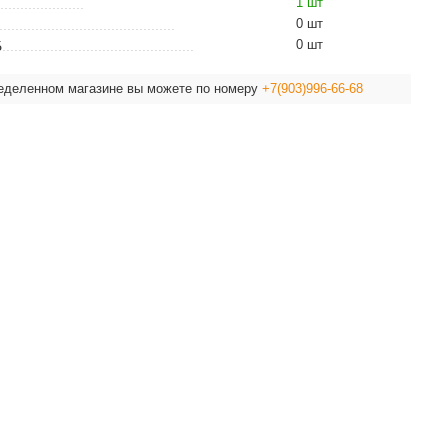
1 шт
0 шт
0 шт
Б
ределенном магазине вы можете по номеру
+7(903)996-66-68