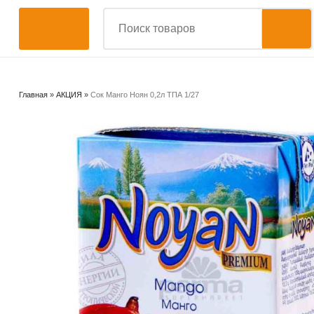
Главная
»
АКЦИЯ
»
Сок Манго Ноян 0,2л ТПА 1/27