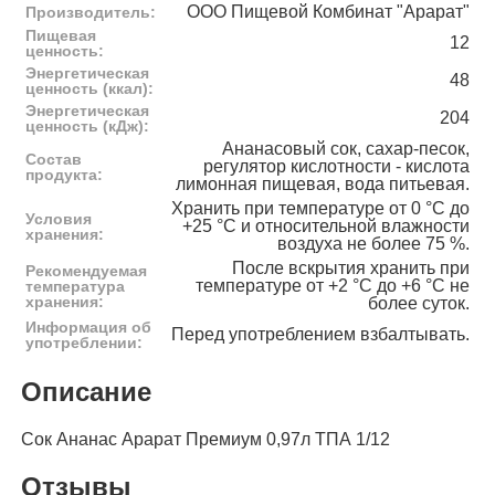
ООО Пищевой Комбинат "Арарат"
Производитель:
Пищевая
12
ценность:
Энергетическая
48
ценность (ккал):
Энергетическая
204
ценность (кДж):
Ананасовый сок, сахар-песок,
Состав
регулятор кислотности - кислота
продукта:
лимонная пищевая, вода питьевая.
Хранить при температуре от 0 °C до
Условия
+25 °C и относительной влажности
хранения:
воздуха не более 75 %.
После вскрытия хранить при
Рекомендуемая
температуре от +2 °C до +6 °C не
температура
хранения:
более суток.
Информация об
Перед употреблением взбалтывать.
употреблении:
Описание
Сок Ананас Арарат Премиум 0,97л ТПА 1/12
Отзывы