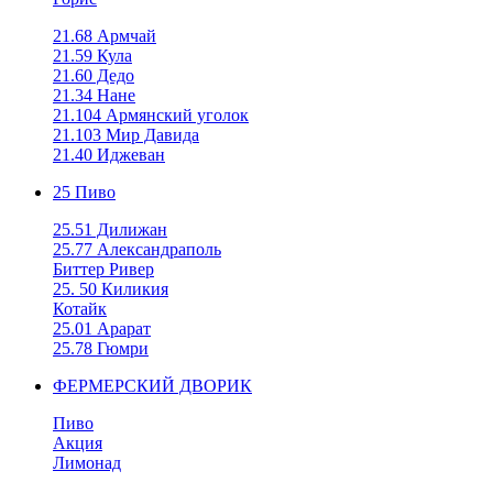
21.68 Армчай
21.59 Кула
21.60 Дедо
21.34 Нане
21.104 Армянский уголок
21.103 Мир Давида
21.40 Иджеван
25 Пиво
25.51 Дилижан
25.77 Александраполь
Биттер Ривер
25. 50 Киликия
Котайк
25.01 Арарат
25.78 Гюмри
ФЕРМЕРСКИЙ ДВОРИК
Пиво
Акция
Лимонад