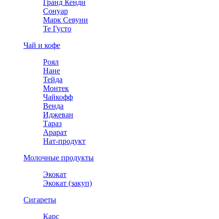
Гранд Кенди
Сонуар
Марк Севуни
Те Густо
Чай и кофе
Роял
Нане
Тейда
Монтек
Чайкофф
Венда
Иджеван
Тараз
Арарат
Нат-продукт
Молочные продукты
Экокат
Экокат (закуп)
Сигареты
Карс