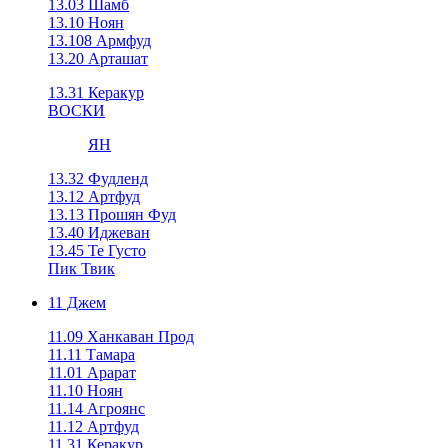
13.03 Шамб
13.10 Ноян
13.108 Армфуд
13.20 Арташат
13.31 Керакур
ВОСКИ
ЯН
13.32 Фудленд
13.12 Артфуд
13.13 Прошян Фуд
13.40 Иджеван
13.45 Те Густо
Пик Твик
11 Джем
11.09 Ханкаван Прод
11.11 Тамара
11.01 Арарат
11.10 Ноян
11.14 Агроянс
11.12 Артфуд
11.31 Керакур