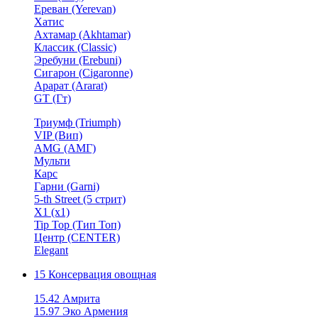
Ереван (Yerevan)
Хатис
Ахтамар (Akhtamar)
Классик (Classic)
Эребуни (Erebuni)
Сигарон (Cigaronne)
Арарат (Ararat)
GT (Гт)
Триумф (Triumph)
VIP (Вип)
AMG (АМГ)
Мульти
Карс
Гарни (Garni)
5-th Street (5 стрит)
X1 (х1)
Tip Top (Тип Топ)
Центр (CENTER)
Elegant
15 Консервация овощная
15.42 Амрита
15.97 Эко Армения