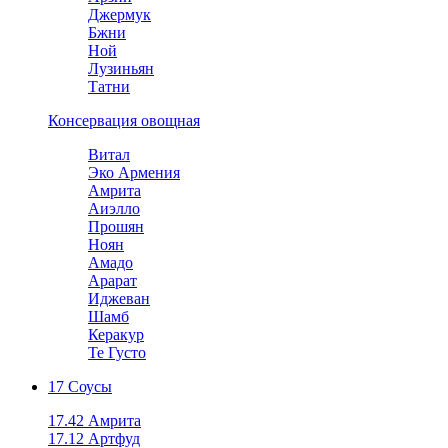
Джермук
Бжни
Ной
Лузиньян
Татни
Консервация овощная
Витал
Эко Армения
Амрита
Аиэлло
Прошян
Ноян
Амадо
Арарат
Иджеван
Шамб
Керакур
Те Густо
17 Соусы
17.42 Амрита
17.12 Артфуд