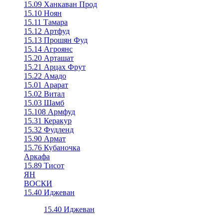
15.09 Ханкаван Прод
15.10 Ноян
15.11 Тамара
15.12 Артфуд
15.13 Прошян Фуд
15.14 Агроянс
15.20 Арташат
15.21 Арцах Фрут
15.22 Амадо
15.01 Арарат
15.02 Витал
15.03 Шамб
15.108 Армфуд
15.31 Керакур
15.32 Фудленд
15.90 Армат
15.76 Кубаночка
Аркафа
15.89 Тисот
ЯН
ВОСКИ
15.40 Иджеван
15.40 Иджеван