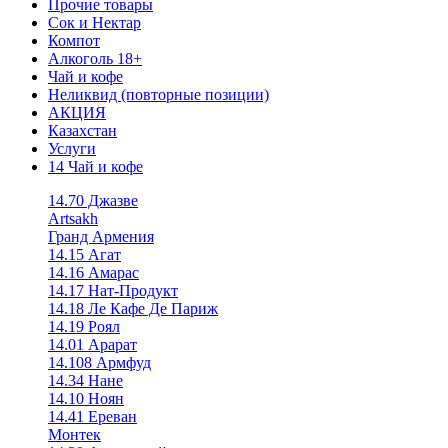
Прочие товары
Сок и Нектар
Компот
Алкоголь 18+
Чай и кофе
Неликвид (повторные позиции)
АКЦИЯ
Казахстан
Услуги
14 Чай и кофе
14.70 Джазве
Artsakh
Гранд Армения
14.15 Агат
14.16 Амарас
14.17 Нат-Продукт
14.18 Ле Кафе Де Париж
14.19 Роял
14.01 Арарат
14.108 Армфуд
14.34 Нане
14.10 Ноян
14.41 Ереван
Монтек