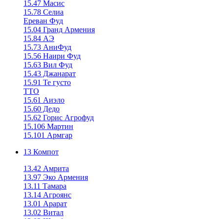
15.47 Масис
15.78 Селиа
Ереван Фуд
15.04 Гранд Армения
15.84 АЭ
15.73 АниФуд
15.56 Наири Фуд
15.63 Вил Фуд
15.43 Джанарат
15.91 Те густо
ТТО
15.61 Аиэло
15.60 Дедо
15.62 Горис Агрофуд
15.106 Мартин
15.101 Армгар
13 Компот
13.42 Амрита
13.97 Эко Армения
13.11 Тамара
13.14 Агроянс
13.01 Арарат
13.02 Витал