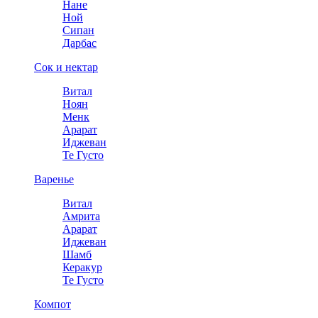
Нане
Ной
Сипан
Дарбас
Сок и нектар
Витал
Ноян
Менк
Арарат
Иджеван
Те Густо
Варенье
Витал
Амрита
Арарат
Иджеван
Шамб
Керакур
Те Густо
Компот