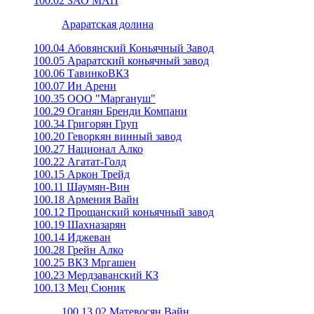
100.02 ЗАО МАП
Араратская долина
100.04 Абовянский Коньячный Завод
100.05 Араратский коньячный завод
100.06 ТавинкоВКЗ
100.07 Ин Арени
100.35 ООО "Маргануш"
100.29 Оганян Бренди Компани
100.34 Григорян Груп
100.20 Геворкян винный завод
100.27 Национал Алко
100.22 Агатат-Голд
100.15 Аркон Трейд
100.11 Шаумян-Вин
100.18 Армения Вайн
100.12 Прощанский коньячный завод
100.19 Шахназарян
100.14 Иджеван
100.28 Грейн Алко
100.25 ВКЗ Мргашен
100.23 Мердзаванский КЗ
100.13 Мец Сюник
100.13.02 Матевосян Вайн