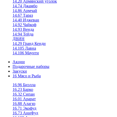
14.20 Армянский уголок
14.74 Джамбо
14.86 Армчай
14.67 Тараз
14.40 Иджеван
14.92 Чайкоф
14.93 Венда
14.94 Тейда
ДВИН
14.29 Гранд Кенди
14.105 Лавна
14.106 Маунти
Акции
Подарочные наборы
Закуски
16 Мясо и Рыба
16.96 Биэлла
16.23 Барко
16.32 Сипан
16.01 Арарат
16.88 Алагяз
16.71 Экофуд
16.73 АниФуд