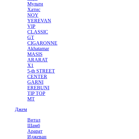
Мульти
Хатис
NOY
YEREVAN
VIP
CLASSIC
GT
CIGARONNE
Akhatamar
MASIS
ARARAT
X1
5-th STREET
CENTER
GARNI
EREBUNI
TIP TOP
MT
Джем
Витал
Шамб
Арарат
Иджеван