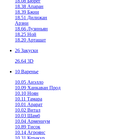
18.08 Бюрег
18.38 Апаран
18.39 Бжни
18.51 Дилижан
Арзни
18.66 Лузиньян
18.25 Ной
18.20 Арташат
26 Закуски
26.64 3D
10 Варенье
10.05 Аиэлло
10.09 Ханкаван Прод
10.10 Ноян
10.11 Тамара
10.01 Арарат
10.02 Витал
10.03 Шамб
10.04 Армениум
10.89 Тисок
10.14 Агроянс
10.31 Керакур