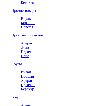
Керакур
Прочие товары
Нарды
Корзины
Пакеты
Приправы и специи
Арарат
Дедо
Иджеван
Нане
Соусы
Витал
Прошян
Арарат
Иджеван
Керакур
Вода
Арзни