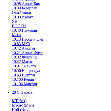
10.98 Арцах Био
10.99 Бердаван
Оки Чмоки
10.90 Армат
ЯН
ВОСКИ
10.40 Иджеван
Менк
10.13 Прошян фуд
10.83 МК3
10.42 Амрита
10.21 Арцах Фрут
10.32 Фудленд
10.47 Масис
10.91 Те густо
10.56 Наири фуд
10.63 Вилфуд
10.100 Кенац
10.106 Мартин
28 Сигареты
MT (Мт)
Масис (Masis)
Ной (Noy)