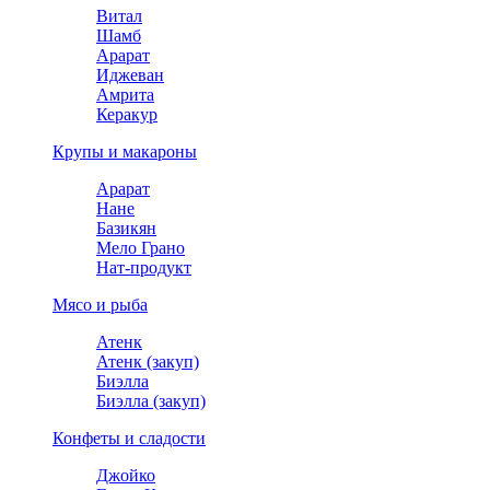
Витал
Шамб
Арарат
Иджеван
Амрита
Керакур
Крупы и макароны
Арарат
Нане
Базикян
Мело Грано
Нат-продукт
Мясо и рыба
Атенк
Атенк (закуп)
Биэлла
Биэлла (закуп)
Конфеты и сладости
Джойко