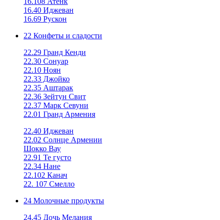
16.108 Атенк
16.40 Иджеван
16.69 Рускон
22 Конфеты и сладости
22.29 Гранд Кенди
22.30 Сонуар
22.10 Ноян
22.33 Джойко
22.35 Аштарак
22.36 Зейтун Свит
22.37 Марк Севуни
22.01 Гранд Армения
22.40 Иджеван
22.02 Солнце Армении
Шокко Вау
22.91 Те густо
22.34 Нане
22.102 Канач
22. 107 Смелло
24 Молочные продукты
24.45 Дочь Мелания