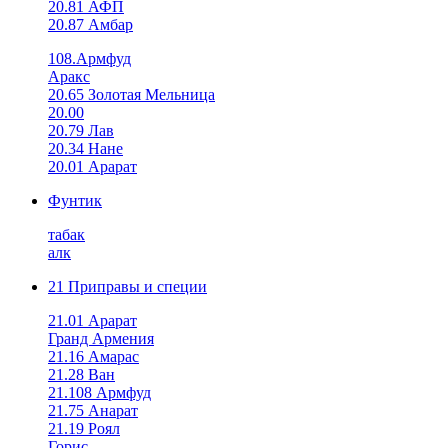
20.81 АФП
20.87 Амбар
108.Армфуд
Аракс
20.65 Золотая Мельница
20.00
20.79 Лав
20.34 Нане
20.01 Арарат
Фунтик
табак
алк
21 Приправы и специи
21.01 Арарат
Гранд Армения
21.16 Амарас
21.28 Ван
21.108 Армфуд
21.75 Анарат
21.19 Роял
Горис