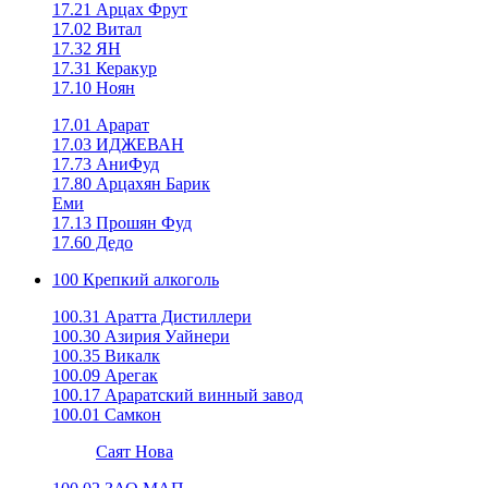
17.21 Арцах Фрут
17.02 Витал
17.32 ЯН
17.31 Керакур
17.10 Ноян
17.01 Арарат
17.03 ИДЖЕВАН
17.73 АниФуд
17.80 Арцахян Барик
Еми
17.13 Прошян Фуд
17.60 Дедо
100 Крепкий алкоголь
100.31 Аратта Дистиллери
100.30 Азирия Уайнери
100.35 Викалк
100.09 Арегак
100.17 Араратский винный завод
100.01 Самкон
Саят Нова