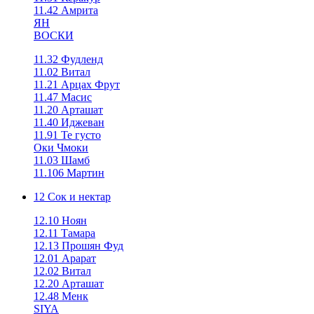
11.42 Амрита
ЯН
ВОСКИ
11.32 Фудленд
11.02 Витал
11.21 Арцах Фрут
11.47 Масис
11.20 Арташат
11.40 Иджеван
11.91 Те густо
Оки Чмоки
11.03 Шамб
11.106 Мартин
12 Сок и нектар
12.10 Ноян
12.11 Тамара
12.13 Прошян Фуд
12.01 Арарат
12.02 Витал
12.20 Арташат
12.48 Менк
SIYA