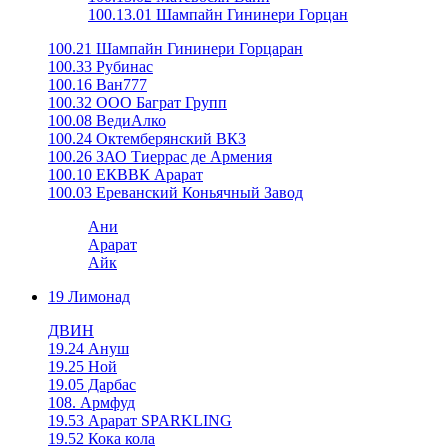
100.13.01 Шампайн Гининери Горцан
100.21 Шампайн Гининери Горцаран
100.33 Рубинас
100.16 Ван777
100.32 ООО Баграт Групп
100.08 ВедиАлко
100.24 Октемберянский ВКЗ
100.26 ЗАО Тиеррас де Армения
100.10 ЕКВВК Арарат
100.03 Ереванский Коньячный Завод
Ани
Арарат
Айк
19 Лимонад
ДВИН
19.24 Ануш
19.25 Ной
19.05 Дарбас
108. Армфуд
19.53 Арарат SPARKLING
19.52 Кока кола