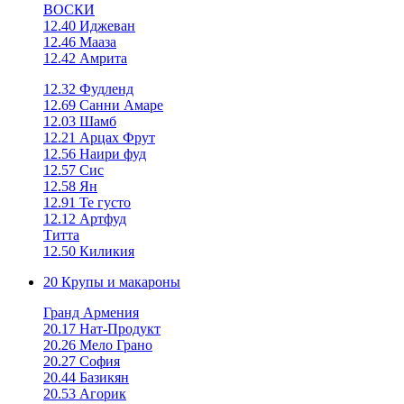
ВОСКИ
12.40 Иджеван
12.46 Мааза
12.42 Амрита
12.32 Фудленд
12.69 Санни Амаре
12.03 Шамб
12.21 Арцах Фрут
12.56 Наири фуд
12.57 Сис
12.58 Ян
12.91 Те густо
12.12 Артфуд
Титта
12.50 Киликия
20 Крупы и макароны
Гранд Армения
20.17 Нат-Продукт
20.26 Мело Грано
20.27 София
20.44 Базикян
20.53 Агорик