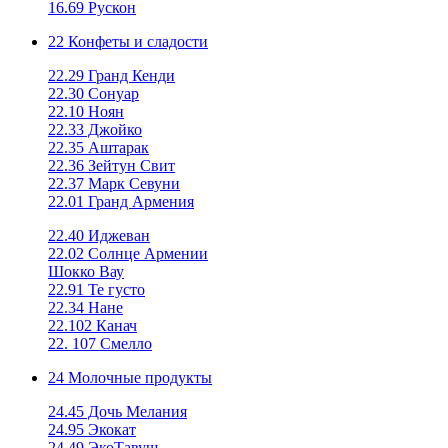
16.69 Рускон
22 Конфеты и сладости
22.29 Гранд Кенди
22.30 Сонуар
22.10 Ноян
22.33 Джойко
22.35 Аштарак
22.36 Зейтун Свит
22.37 Марк Севуни
22.01 Гранд Армения
22.40 Иджеван
22.02 Солнце Армении
Шокко Вау
22.91 Те густо
22.34 Нане
22.102 Канач
22. 107 Смелло
24 Молочные продукты
24.45 Дочь Мелания
24.95 Экокат
24.49 ЭкоТавуш