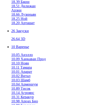
18.39 Бжни
18.51 Дилижан
Арзни
18.66 Лузиньян
18.25 Ной
18.20 Арташат
26 Закуски
26.64 3D
10 Варенье
10.05 Аиэлло
10.09 Ханкаван Прод
10.10 Ноян
10.11 Тамара
10.01 Арарат
10.02 Витал
10.03 Шамб
10.04 Армениум
10.89 Тисок
10.14 Агроянс
10.31 Керакур
10.98 Арцах Био