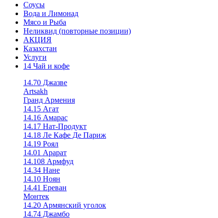
Соусы
Вода и Лимонад
Мясо и Рыба
Неликвид (повторные позиции)
АКЦИЯ
Казахстан
Услуги
14 Чай и кофе
14.70 Джазве
Artsakh
Гранд Армения
14.15 Агат
14.16 Амарас
14.17 Нат-Продукт
14.18 Ле Кафе Де Париж
14.19 Роял
14.01 Арарат
14.108 Армфуд
14.34 Нане
14.10 Ноян
14.41 Ереван
Монтек
14.20 Армянский уголок
14.74 Джамбо