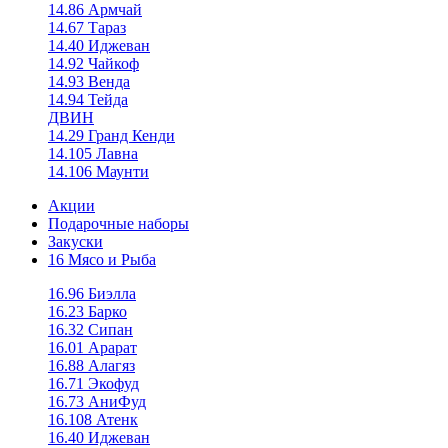
14.86 Армчай
14.67 Тараз
14.40 Иджеван
14.92 Чайкоф
14.93 Венда
14.94 Тейда
ДВИН
14.29 Гранд Кенди
14.105 Лавна
14.106 Маунти
Акции
Подарочные наборы
Закуски
16 Мясо и Рыба
16.96 Биэлла
16.23 Барко
16.32 Сипан
16.01 Арарат
16.88 Алагяз
16.71 Экофуд
16.73 АниФуд
16.108 Атенк
16.40 Иджеван