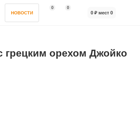
0
0
0 ₽
мест
0
НОВОСТИ
с грецким орехом Джойко