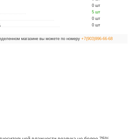
0 шт
5 шт
0 шт
0 шт
Б
ределенном магазине вы можете по номеру
+7(903)996-66-68
относительной влажности воздуха не более 75%