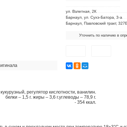
ул. Взлетная, 2К
Барнаул, ул. Сухэ-Батора, 3-а
Барнаул, Павловский тракт, 327
Уточнить по наличию в оп
ригинала
кукурузный, регулятор кислотности, ванилин.
белки – 1,5 г. жиры – 3,6 г.углеводы – 78,9 г.
- 354 ккал.
ить в сухом и прохладном месте при температуре 18±3°С и 