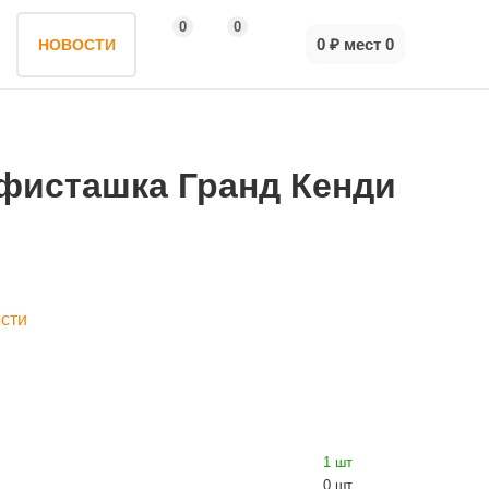
0
0
0 ₽
мест
0
НОВОСТИ
 фисташка Гранд Кенди
сти
1 шт
0 шт