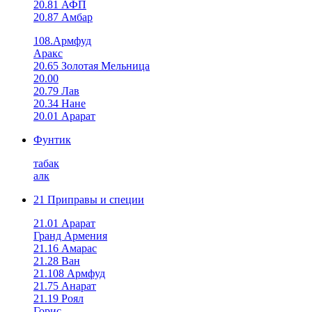
20.81 АФП
20.87 Амбар
108.Армфуд
Аракс
20.65 Золотая Мельница
20.00
20.79 Лав
20.34 Нане
20.01 Арарат
Фунтик
табак
алк
21 Приправы и специи
21.01 Арарат
Гранд Армения
21.16 Амарас
21.28 Ван
21.108 Армфуд
21.75 Анарат
21.19 Роял
Горис