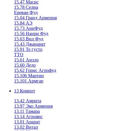
15.47 Масис
15.78 Селиа
Ереван Фуд
15.04 Гранд Армения
15.84 АЭ
15.73 АниФуд
15.56 Наири Фуд
15.63 Вил Фуд
15.43 Джанарат
15.91 Те густо
ТТО
15.61 Аиэло
15.60 Дедо
15.62 Горис Агрофуд
15.106 Мартин
15.101 Армгар
13 Компот
13.42 Амрита
13.97 Эко Армения
13.11 Тамара
13.14 Агроянс
13.01 Арарат
13.02 Витал