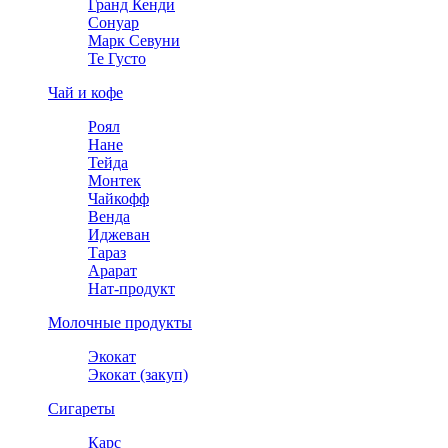
Гранд Кенди
Сонуар
Марк Севуни
Те Густо
Чай и кофе
Роял
Нане
Тейда
Монтек
Чайкофф
Венда
Иджеван
Тараз
Арарат
Нат-продукт
Молочные продукты
Экокат
Экокат (закуп)
Сигареты
Карс