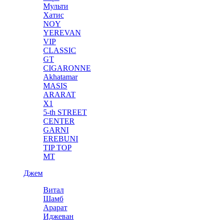
Мульти
Хатис
NOY
YEREVAN
VIP
CLASSIC
GT
CIGARONNE
Akhatamar
MASIS
ARARAT
X1
5-th STREET
CENTER
GARNI
EREBUNI
TIP TOP
MT
Джем
Витал
Шамб
Арарат
Иджеван