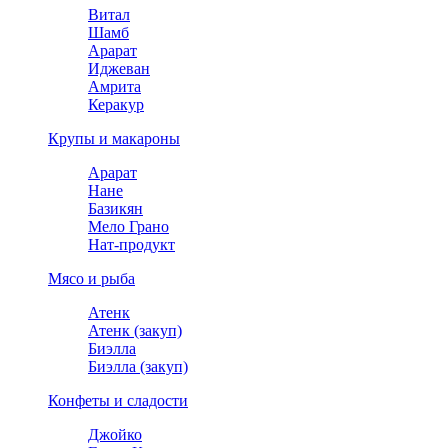
Витал
Шамб
Арарат
Иджеван
Амрита
Керакур
Крупы и макароны
Арарат
Нане
Базикян
Мело Грано
Нат-продукт
Мясо и рыба
Атенк
Атенк (закуп)
Биэлла
Биэлла (закуп)
Конфеты и сладости
Джойко