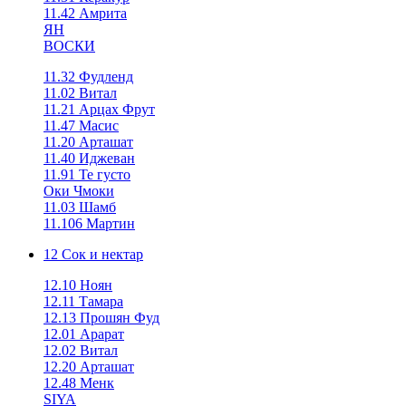
11.42 Амрита
ЯН
ВОСКИ
11.32 Фудленд
11.02 Витал
11.21 Арцах Фрут
11.47 Масис
11.20 Арташат
11.40 Иджеван
11.91 Те густо
Оки Чмоки
11.03 Шамб
11.106 Мартин
12 Сок и нектар
12.10 Ноян
12.11 Тамара
12.13 Прошян Фуд
12.01 Арарат
12.02 Витал
12.20 Арташат
12.48 Менк
SIYA