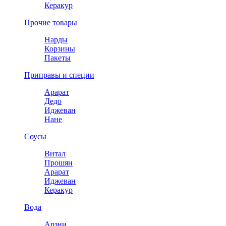
Керакур
Прочие товары
Нарды
Корзины
Пакеты
Приправы и специи
Арарат
Дедо
Иджеван
Нане
Соусы
Витал
Прошян
Арарат
Иджеван
Керакур
Вода
Арзни