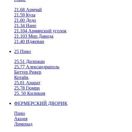
21.68 Армчай
21.59 Кула
21.60 Дедо
21.34 Нане
21.104 Армянский уголок
21.103 Мир Давида
21.40 Иджеван
25 Пиво
25.51 Дилижан
25.77 Александраполь
Биттер Ривер
Котайк
25.01 Арарат
25.78 Гюмри
25. 50 Киликия
ФЕРМЕРСКИЙ ДВОРИК
Пиво
Акция
Лимонад