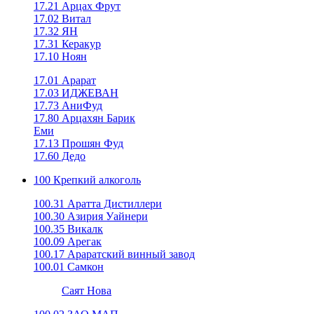
17.21 Арцах Фрут
17.02 Витал
17.32 ЯН
17.31 Керакур
17.10 Ноян
17.01 Арарат
17.03 ИДЖЕВАН
17.73 АниФуд
17.80 Арцахян Барик
Еми
17.13 Прошян Фуд
17.60 Дедо
100 Крепкий алкоголь
100.31 Аратта Дистиллери
100.30 Азирия Уайнери
100.35 Викалк
100.09 Арегак
100.17 Араратский винный завод
100.01 Самкон
Саят Нова