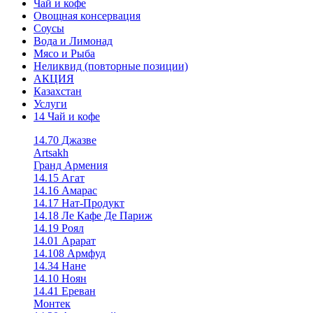
Чай и кофе
Овощная консервация
Соусы
Вода и Лимонад
Мясо и Рыба
Неликвид (повторные позиции)
АКЦИЯ
Казахстан
Услуги
14 Чай и кофе
14.70 Джазве
Artsakh
Гранд Армения
14.15 Агат
14.16 Амарас
14.17 Нат-Продукт
14.18 Ле Кафе Де Париж
14.19 Роял
14.01 Арарат
14.108 Армфуд
14.34 Нане
14.10 Ноян
14.41 Ереван
Монтек