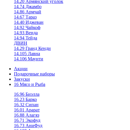
14.20 Армянский уголок
14.74 Джамбо
14.86 Армчай
14.67 Тараз
14.40 Иджеван
14.92 Чайкоф
14.93 Венда
14.94 Тейда
ДВИН
14.29 Гранд Кенди
14.105 Лавна
14.106 Маунти
Акции
Подарочные наборы
Закуски
16 Мясо и Рыба
16.96 Биэлла
16.23 Барко
16.32 Сипан
16.01 Арарат
16.88 Алагяз
16.71 Экофуд
16.73 АниФуд