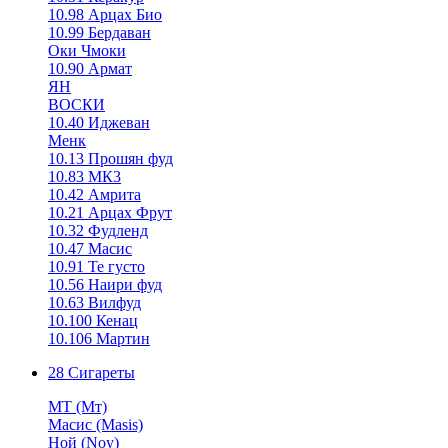
10.98 Арцах Био
10.99 Бердаван
Оки Чмоки
10.90 Армат
ЯН
ВОСКИ
10.40 Иджеван
Менк
10.13 Прошян фуд
10.83 МК3
10.42 Амрита
10.21 Арцах Фрут
10.32 Фудленд
10.47 Масис
10.91 Те густо
10.56 Наири фуд
10.63 Вилфуд
10.100 Кенац
10.106 Мартин
28 Сигареты
MT (Мт)
Масис (Masis)
Ной (Noy)