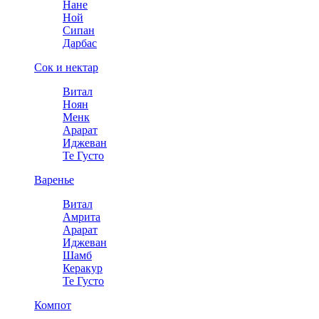
Нане
Ной
Сипан
Дарбас
Сок и нектар
Витал
Ноян
Менк
Арарат
Иджеван
Те Густо
Варенье
Витал
Амрита
Арарат
Иджеван
Шамб
Керакур
Те Густо
Компот