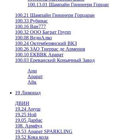
100.13.01 Шампайн Гининери Горцан
100.21 Шампайн Гининери Горцаран
100.33 Рубинас
100.16 Ван777
100.32 ООО Баграт Групп
100.08 ВедиАлко
100.24 Октемберянский ВКЗ
100.26 ЗАО Тиеррас де Армения
100.10 ЕКВВК Арарат
100.03 Ереванский Коньячный Завод
Ани
Арарат
Айк
19 Лимонад
ДВИН
19.24 Ануш
19.25 Ной
19.05 Дарбас
108. Армфуд
19.53 Арарат SPARKLING
19.52 Кока кола