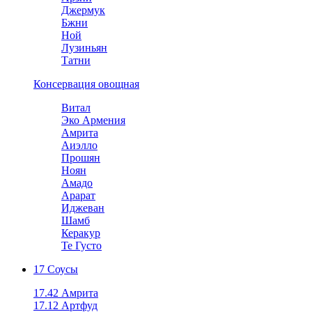
Джермук
Бжни
Ной
Лузиньян
Татни
Консервация овощная
Витал
Эко Армения
Амрита
Аиэлло
Прошян
Ноян
Амадо
Арарат
Иджеван
Шамб
Керакур
Те Густо
17 Соусы
17.42 Амрита
17.12 Артфуд