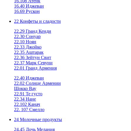
16.108 Атенк
16.40 Иджеван
16.69 Рускон
22 Конфеты и сладости
22.29 Гранд Кенди
22.30 Сонуар
22.10 Ноян
22.33 Джойко
22.35 Аштарак
22.36 Зейтун Свит
22.37 Марк Севуни
22.01 Гранд Армения
22.40 Иджеван
22.02 Солнце Армении
Шокко Вау
22.91 Те густо
22.34 Нане
22.102 Канач
22. 107 Смелло
24 Молочные продукты
24.45 Дочь Мелания