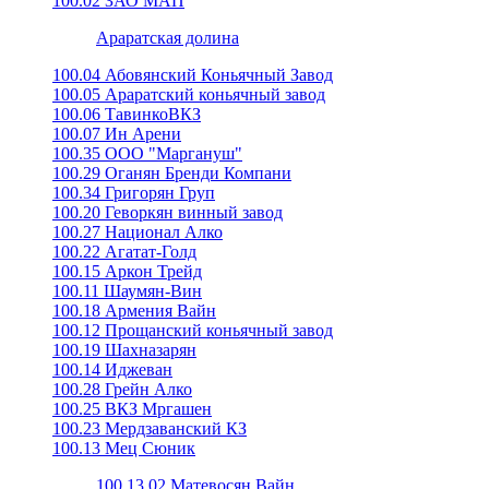
100.02 ЗАО МАП
Араратская долина
100.04 Абовянский Коньячный Завод
100.05 Араратский коньячный завод
100.06 ТавинкоВКЗ
100.07 Ин Арени
100.35 ООО "Маргануш"
100.29 Оганян Бренди Компани
100.34 Григорян Груп
100.20 Геворкян винный завод
100.27 Национал Алко
100.22 Агатат-Голд
100.15 Аркон Трейд
100.11 Шаумян-Вин
100.18 Армения Вайн
100.12 Прощанский коньячный завод
100.19 Шахназарян
100.14 Иджеван
100.28 Грейн Алко
100.25 ВКЗ Мргашен
100.23 Мердзаванский КЗ
100.13 Мец Сюник
100.13.02 Матевосян Вайн