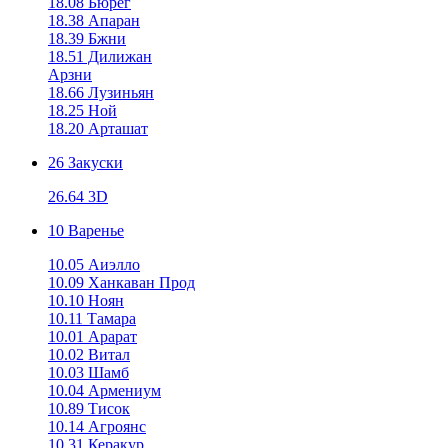
18.08 Бюрег
18.38 Апаран
18.39 Бжни
18.51 Дилижан
Арзни
18.66 Лузиньян
18.25 Ной
18.20 Арташат
26 Закуски
26.64 3D
10 Варенье
10.05 Аиэлло
10.09 Ханкаван Прод
10.10 Ноян
10.11 Тамара
10.01 Арарат
10.02 Витал
10.03 Шамб
10.04 Армениум
10.89 Тисок
10.14 Агроянс
10.31 Керакур