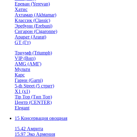
Ереван (Yerevan)
Хатис
Ахтамар (Akhtamar)
Классик (Classic)
Эребуни (Erebuni)
Сигарон (Cigaronne)
Арарат (Ararat)
GT (Гт)
Триумф (Triumph)
VIP (Вип)
AMG (АМГ)
Мульти
Карс
Гарни (Garni)
5-th Street (5 стрит)
X1 (х1)
Tip Top (Тип Топ)
Центр (CENTER)
Elegant
15 Консервация овощная
15.42 Амрита
15.97 Эко Армения