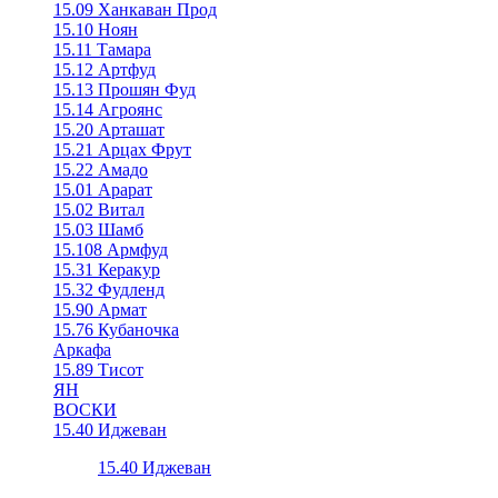
15.09 Ханкаван Прод
15.10 Ноян
15.11 Тамара
15.12 Артфуд
15.13 Прошян Фуд
15.14 Агроянс
15.20 Арташат
15.21 Арцах Фрут
15.22 Амадо
15.01 Арарат
15.02 Витал
15.03 Шамб
15.108 Армфуд
15.31 Керакур
15.32 Фудленд
15.90 Армат
15.76 Кубаночка
Аркафа
15.89 Тисот
ЯН
ВОСКИ
15.40 Иджеван
15.40 Иджеван