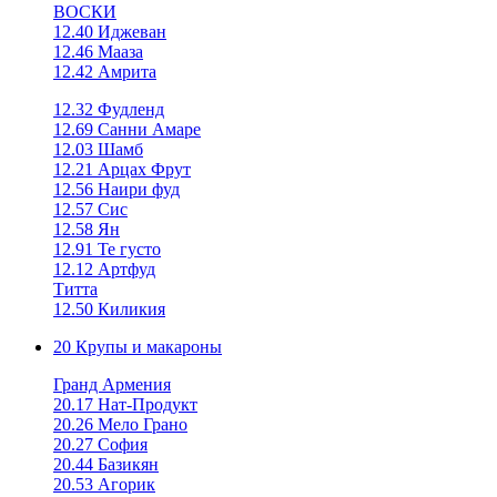
ВОСКИ
12.40 Иджеван
12.46 Мааза
12.42 Амрита
12.32 Фудленд
12.69 Санни Амаре
12.03 Шамб
12.21 Арцах Фрут
12.56 Наири фуд
12.57 Сис
12.58 Ян
12.91 Те густо
12.12 Артфуд
Титта
12.50 Киликия
20 Крупы и макароны
Гранд Армения
20.17 Нат-Продукт
20.26 Мело Грано
20.27 София
20.44 Базикян
20.53 Агорик