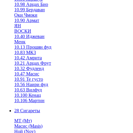
10.98 Арцах Био
10.99 Бердаван
Оки Чмоки
10.90 Армат
ЯН
ВОСКИ
10.40 Иджеван
Менк
10.13 Прошян фуд
10.83 МК3
10.42 Амрита
10.21 Арцах Фрут
10.32 Фудленд
10.47 Масис
10.91 Те густо
10.56 Наири фуд
10.63 Вилфуд
10.100 Кенац
10.106 Мартин
28 Сигареты
MT (Мт)
Масис (Masis)
Ной (Noy)