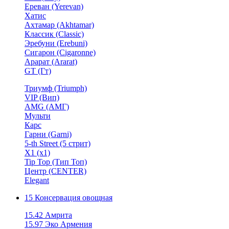
Ереван (Yerevan)
Хатис
Ахтамар (Akhtamar)
Классик (Classic)
Эребуни (Erebuni)
Сигарон (Cigaronne)
Арарат (Ararat)
GT (Гт)
Триумф (Triumph)
VIP (Вип)
AMG (АМГ)
Мульти
Карс
Гарни (Garni)
5-th Street (5 стрит)
X1 (х1)
Tip Top (Тип Топ)
Центр (CENTER)
Elegant
15 Консервация овощная
15.42 Амрита
15.97 Эко Армения