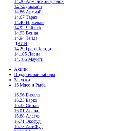
14.20 Армянский уголок
14.74 Джамбо
14.86 Армчай
14.67 Тараз
14.40 Иджеван
14.92 Чайкоф
14.93 Венда
14.94 Тейда
ДВИН
14.29 Гранд Кенди
14.105 Лавна
14.106 Маунти
Акции
Подарочные наборы
Закуски
16 Мясо и Рыба
16.96 Биэлла
16.23 Барко
16.32 Сипан
16.01 Арарат
16.88 Алагяз
16.71 Экофуд
16.73 АниФуд