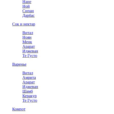
Нане
Ной
Сипан
Дарбас
Сок и нектар
Витал
Ноян
Менк
Арарат
Иджеван
Те Густо
Варенье
Витал
Амрита
Арарат
Иджеван
Шамб
Керакур
Те Густо
Компот