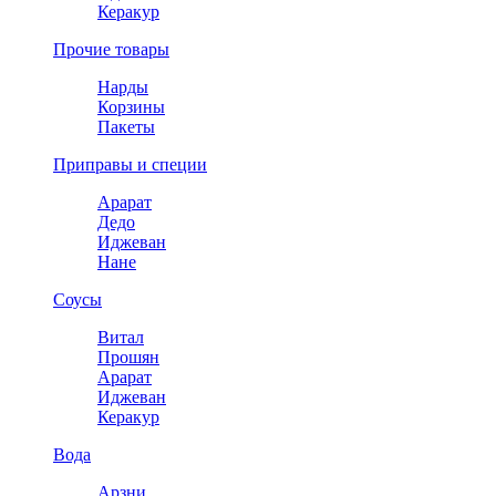
Керакур
Прочие товары
Нарды
Корзины
Пакеты
Приправы и специи
Арарат
Дедо
Иджеван
Нане
Соусы
Витал
Прошян
Арарат
Иджеван
Керакур
Вода
Арзни