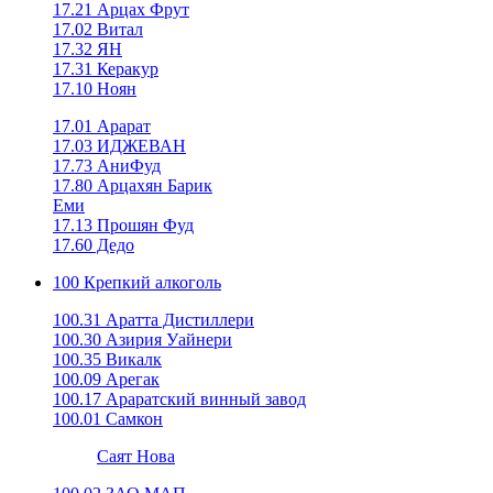
17.21 Арцах Фрут
17.02 Витал
17.32 ЯН
17.31 Керакур
17.10 Ноян
17.01 Арарат
17.03 ИДЖЕВАН
17.73 АниФуд
17.80 Арцахян Барик
Еми
17.13 Прошян Фуд
17.60 Дедо
100 Крепкий алкоголь
100.31 Аратта Дистиллери
100.30 Азирия Уайнери
100.35 Викалк
100.09 Арегак
100.17 Араратский винный завод
100.01 Самкон
Саят Нова