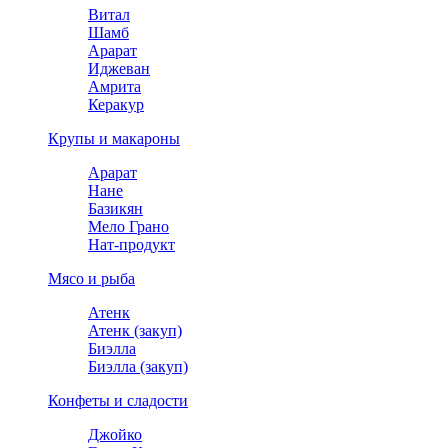
Витал
Шамб
Арарат
Иджеван
Амрита
Керакур
Крупы и макароны
Арарат
Нане
Базикян
Мело Грано
Нат-продукт
Мясо и рыба
Атенк
Атенк (закуп)
Биэлла
Биэлла (закуп)
Конфеты и сладости
Джойко