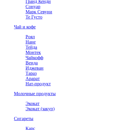
Гранд Кенди
Сонуар
Марк Севуни
Те Густо
Чай и кофе
Роял
Нане
Тейда
Монтек
Чайкофф
Венда
Иджеван
Тараз
Арарат
Нат-продукт
Молочные продукты
Экокат
Экокат (закуп)
Сигареты
Карс