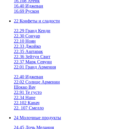
16.108 Атенк
16.40 Иджеван
16.69 Рускон
22 Конфеты и сладости
22.29 Гранд Кенди
22.30 Сонуар
22.10 Ноян
22.33 Джойко
22.35 Аштарак
22.36 Зейтун Свит
22.37 Марк Севуни
22.01 Гранд Армения
22.40 Иджеван
22.02 Солнце Армении
Шокко Вау
22.91 Те густо
22.34 Нане
22.102 Канач
22. 107 Смелло
24 Молочные продукты
24.45 Дочь Мелания