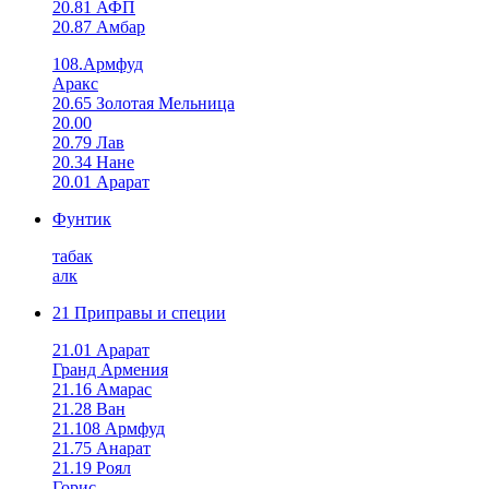
20.81 АФП
20.87 Амбар
108.Армфуд
Аракс
20.65 Золотая Мельница
20.00
20.79 Лав
20.34 Нане
20.01 Арарат
Фунтик
табак
алк
21 Приправы и специи
21.01 Арарат
Гранд Армения
21.16 Амарас
21.28 Ван
21.108 Армфуд
21.75 Анарат
21.19 Роял
Горис