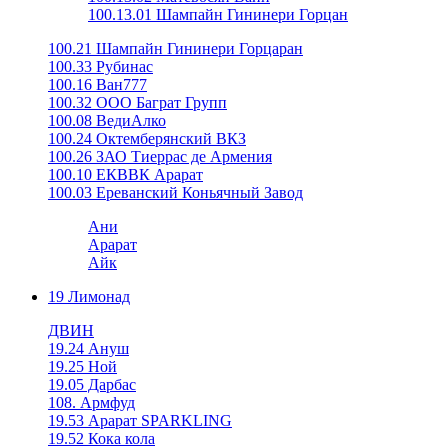
100.13.01 Шампайн Гининери Горцан
100.21 Шампайн Гининери Горцаран
100.33 Рубинас
100.16 Ван777
100.32 ООО Баграт Групп
100.08 ВедиАлко
100.24 Октемберянский ВКЗ
100.26 ЗАО Тиеррас де Армения
100.10 ЕКВВК Арарат
100.03 Ереванский Коньячный Завод
Ани
Арарат
Айк
19 Лимонад
ДВИН
19.24 Ануш
19.25 Ной
19.05 Дарбас
108. Армфуд
19.53 Арарат SPARKLING
19.52 Кока кола