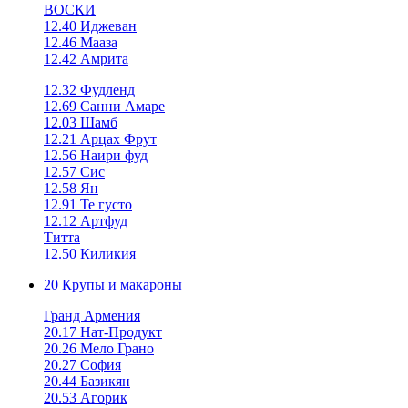
ВОСКИ
12.40 Иджеван
12.46 Мааза
12.42 Амрита
12.32 Фудленд
12.69 Санни Амаре
12.03 Шамб
12.21 Арцах Фрут
12.56 Наири фуд
12.57 Сис
12.58 Ян
12.91 Те густо
12.12 Артфуд
Титта
12.50 Киликия
20 Крупы и макароны
Гранд Армения
20.17 Нат-Продукт
20.26 Мело Грано
20.27 София
20.44 Базикян
20.53 Агорик