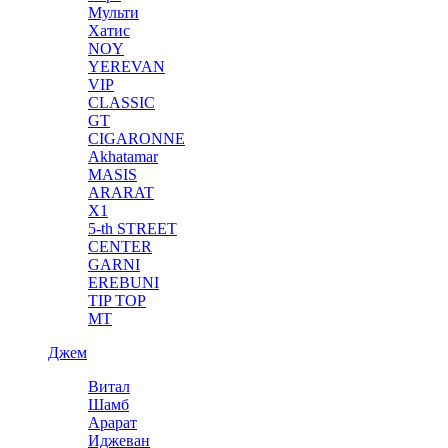
Мульти
Хатис
NOY
YEREVAN
VIP
CLASSIC
GT
CIGARONNE
Akhatamar
MASIS
ARARAT
X1
5-th STREET
CENTER
GARNI
EREBUNI
TIP TOP
MT
Джем
Витал
Шамб
Арарат
Иджеван