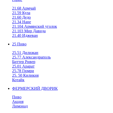
21.68 Армчай
21.59 Кула
21.60 Дедо
21.34 Нане
21.104 Армянский уголок
21.103 Мир Давида
21.40 Иджеван
25 Пиво
25.51 Дилижан
25.77 Александраполь
Биттер Ривер
25.01 Арарат
25.78 Гюмри
25. 50 Киликия
Котайк
ФЕРМЕРСКИЙ ДВОРИК
Пиво
Акция
Лимонад