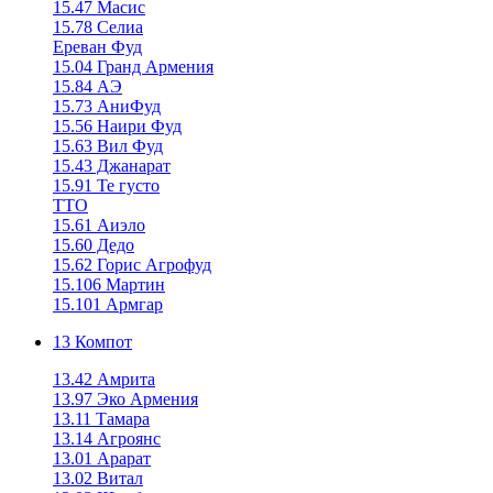
15.47 Масис
15.78 Селиа
Ереван Фуд
15.04 Гранд Армения
15.84 АЭ
15.73 АниФуд
15.56 Наири Фуд
15.63 Вил Фуд
15.43 Джанарат
15.91 Те густо
ТТО
15.61 Аиэло
15.60 Дедо
15.62 Горис Агрофуд
15.106 Мартин
15.101 Армгар
13 Компот
13.42 Амрита
13.97 Эко Армения
13.11 Тамара
13.14 Агроянс
13.01 Арарат
13.02 Витал