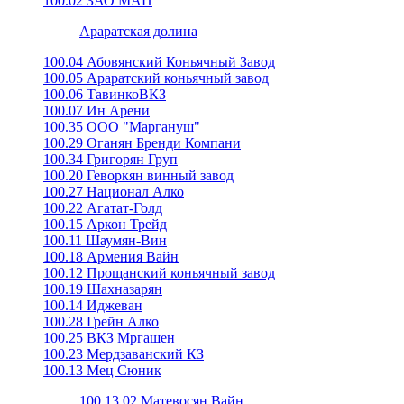
100.02 ЗАО МАП
Араратская долина
100.04 Абовянский Коньячный Завод
100.05 Араратский коньячный завод
100.06 ТавинкоВКЗ
100.07 Ин Арени
100.35 ООО "Маргануш"
100.29 Оганян Бренди Компани
100.34 Григорян Груп
100.20 Геворкян винный завод
100.27 Национал Алко
100.22 Агатат-Голд
100.15 Аркон Трейд
100.11 Шаумян-Вин
100.18 Армения Вайн
100.12 Прощанский коньячный завод
100.19 Шахназарян
100.14 Иджеван
100.28 Грейн Алко
100.25 ВКЗ Мргашен
100.23 Мердзаванский КЗ
100.13 Мец Сюник
100.13.02 Матевосян Вайн