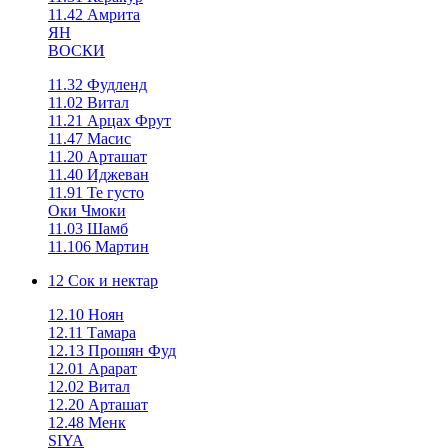
11.42 Амрита
ЯН
ВОСКИ
11.32 Фудленд
11.02 Витал
11.21 Арцах Фрут
11.47 Масис
11.20 Арташат
11.40 Иджеван
11.91 Те густо
Оки Чмоки
11.03 Шамб
11.106 Мартин
12 Сок и нектар
12.10 Ноян
12.11 Тамара
12.13 Прошян Фуд
12.01 Арарат
12.02 Витал
12.20 Арташат
12.48 Менк
SIYA