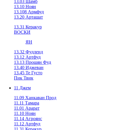
13.03 Шамб
13.10 Ноян
13.108 Армфуд
13.20 Арташат
13.31 Керакур
ВОСКИ
ЯН
13.32 Фудленд
13.12 Артфуд
13.13 Прошян Фуд
13.40 Иджеван
13.45 Те Густо
Пик Твик
11 Джем
11.09 Ханкаван Прод
11.11 Тамара
11.01 Арарат
11.10 Ноян
11.14 Агроянс
11.12 Артфуд
11.31 Керакур