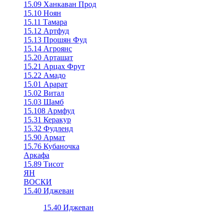
15.09 Ханкаван Прод
15.10 Ноян
15.11 Тамара
15.12 Артфуд
15.13 Прошян Фуд
15.14 Агроянс
15.20 Арташат
15.21 Арцах Фрут
15.22 Амадо
15.01 Арарат
15.02 Витал
15.03 Шамб
15.108 Армфуд
15.31 Керакур
15.32 Фудленд
15.90 Армат
15.76 Кубаночка
Аркафа
15.89 Тисот
ЯН
ВОСКИ
15.40 Иджеван
15.40 Иджеван