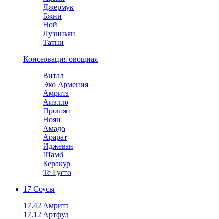
Джермук
Бжни
Ной
Лузиньян
Татни
Консервация овощная
Витал
Эко Армения
Амрита
Аиэлло
Прошян
Ноян
Амадо
Арарат
Иджеван
Шамб
Керакур
Те Густо
17 Соусы
17.42 Амрита
17.12 Артфуд