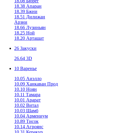
18.08 Бюрег
18.38 Апаран
18.39 Бжни
18.51 Дилижан
Арзни
18.66 Лузиньян
18.25 Ной
18.20 Арташат
26 Закуски
26.64 3D
10 Варенье
10.05 Аиэлло
10.09 Ханкаван Прод
10.10 Ноян
10.11 Тамара
10.01 Арарат
10.02 Витал
10.03 Шамб
10.04 Армениум
10.89 Тисок
10.14 Агроянс
10.31 Керакур