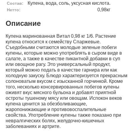
Купена, вода, соль, уксусная кислота.
Состав:
0,98кг
Нетто:
Описание
Купена маринованная Витал 0,98 кг 1/6. Растение
купена относится к семейству Спаржевые.
Съедобными считаются молодые зеленые побеги
купены, которые можно употреблять в сыром виде в
салате, а также в качестве пикантной добавки в суп
или овощное рагу. Это универсальный продукт,
который можно подать в качестве гарнира или как
холодную закуску. Блюдо характеризуется прекрасным
солоноватым вкусом с изысканной горчинкой. Кроме
того, несколько консервированных побегов купены
оживят вкус мясного бульона и добавят приятной
остроты тушеному мясу или овощам. Испокон веков
купена ценится за обезболивающие,
жаропонижающие и противовоспалительные
свойства. Употребление купены также показано при
невралгических болях, желудочно-кишечных
заболеваниях и артрите.