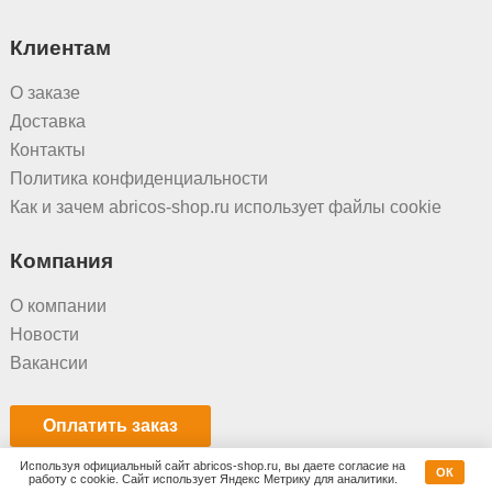
Клиентам
О заказе
Доставка
Контакты
Политика конфиденциальности
Как и зачем abricos-shop.ru использует файлы cookie
Компания
О компании
Новости
Вакансии
Оплатить заказ
Используя официальный сайт abricos-shop.ru, вы даете согласие на
ОК
© Абрикос, г. Барнаул, Павловский тракт 327Б, +7(903)996-66-68
работу с cookie. Сайт использует Яндекс Метрику для аналитики.