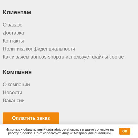
Клиентам
О заказе
Доставка
Контакты
Политика конфиденциальности
Как и зачем abricos-shop.ru использует файлы cookie
Компания
О компании
Новости
Вакансии
Оплатить заказ
Используя официальный сайт abricos-shop.ru, вы даете согласие на
ОК
© Абрикос, г. Барнаул, Павловский тракт 327Б, +7(903)996-66-68
работу с cookie. Сайт использует Яндекс Метрику для аналитики.