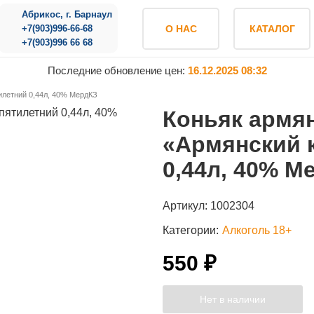
Абрикос, г. Барнаул
+7(903)996-66-68
О НАС
КАТАЛОГ
+7(903)996 66 68
Последние обновление цен:
16.12.2025 08:32
илетний 0,44л, 40% МердКЗ
Коньяк армя
«Армянский 
0,44л, 40% М
Артикул:
1002304
Категории:
Алкоголь 18+
550 ₽
Нет в наличии