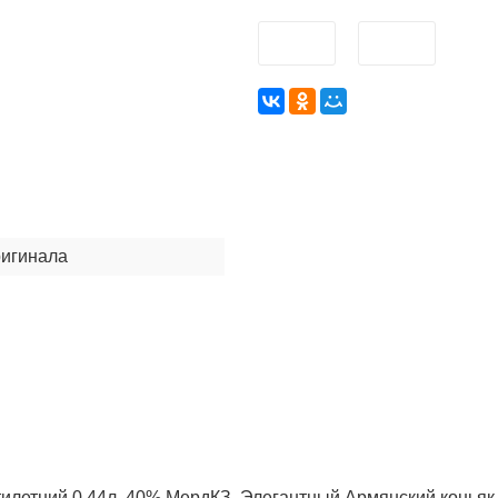
ригинала
илетний 0,44л, 40% МердКЗ. Элегантный Армянский коньяк