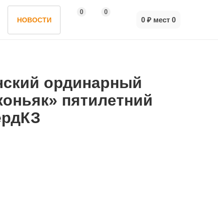
0
0
0 ₽
мест
0
НОВОСТИ
нский ординарный
коньяк» пятилетний
ердКЗ