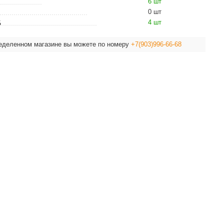
6 шт
0 шт
4 шт
Б
ределенном магазине вы можете по номеру
+7(903)996-66-68