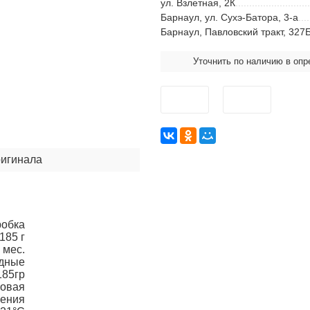
ул. Взлетная, 2К
Барнаул, ул. Сухэ-Батора, 3-а
Барнаул, Павловский тракт, 327
Уточнить по наличию в оп
ригинала
робка
185 г
 мес.
дные
185гр
овая
ения