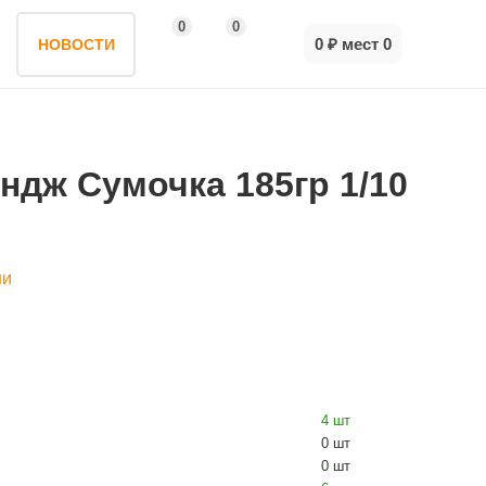
0
0
0 ₽
мест
0
НОВОСТИ
дж Сумочка 185гр 1/10
ни
4 шт
0 шт
0 шт