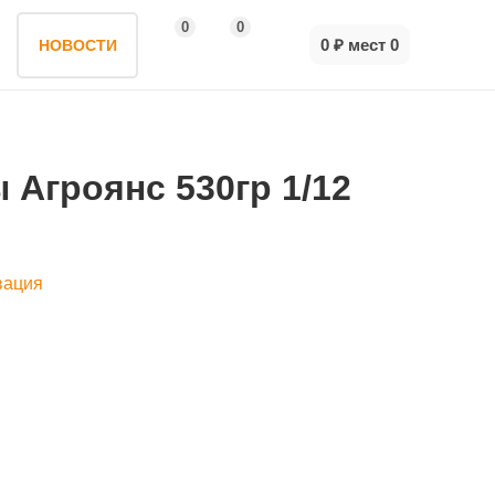
0
0
0 ₽
мест
0
НОВОСТИ
Агроянс 530гр 1/12
вация