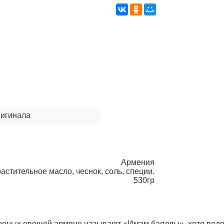
ригинала
Армения
астительное масло, чеснок, соль, специи.
530гр
реных овощей армяне называют «Имам баялды», хотя подобн