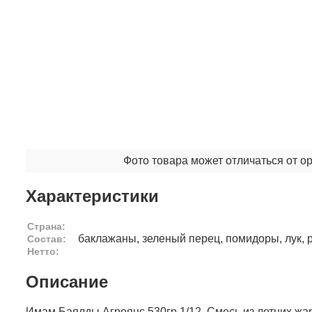
Фото товара может отличаться от о
Характеристики
Страна:
баклажаны, зеленый перец, помидоры, лук, р
Состав:
Нетто:
Описание
Имам Баялды Агроянс 530гр 1/12. Смесь из летних жа