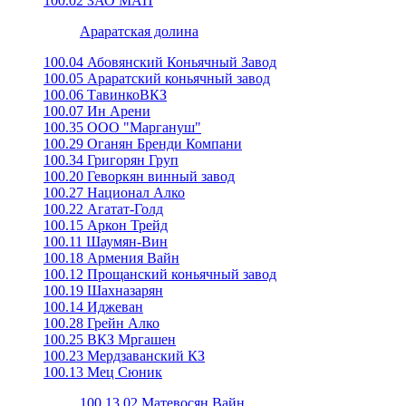
100.02 ЗАО МАП
Араратская долина
100.04 Абовянский Коньячный Завод
100.05 Араратский коньячный завод
100.06 ТавинкоВКЗ
100.07 Ин Арени
100.35 ООО "Маргануш"
100.29 Оганян Бренди Компани
100.34 Григорян Груп
100.20 Геворкян винный завод
100.27 Национал Алко
100.22 Агатат-Голд
100.15 Аркон Трейд
100.11 Шаумян-Вин
100.18 Армения Вайн
100.12 Прощанский коньячный завод
100.19 Шахназарян
100.14 Иджеван
100.28 Грейн Алко
100.25 ВКЗ Мргашен
100.23 Мердзаванский КЗ
100.13 Мец Сюник
100.13.02 Матевосян Вайн