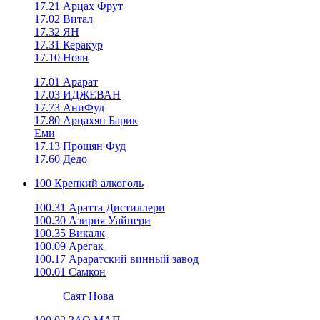
17.21 Арцах Фрут
17.02 Витал
17.32 ЯН
17.31 Керакур
17.10 Ноян
17.01 Арарат
17.03 ИДЖЕВАН
17.73 АниФуд
17.80 Арцахян Барик
Еми
17.13 Прошян Фуд
17.60 Дедо
100 Крепкий алкоголь
100.31 Аратта Дистиллери
100.30 Азирия Уайнери
100.35 Викалк
100.09 Арегак
100.17 Араратский винный завод
100.01 Самкон
Саят Нова