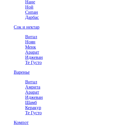
Нане
Ной
Сипан
Дарбас
Сок и нектар
Витал
Ноян
Менк
Арарат
Иджеван
Те Густо
Варенье
Витал
Амрита
Арарат
Иджеван
Шамб
Керакур
Те Густо
Компот