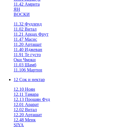
11.42 Амрита
ЯН
ВОСКИ
11.32 Фудленд
11.02 Витал
11.21 Арцах Фрут
11.47 Масис
11.20 Арташат
11.40 Иджеван
11.91 Те густо
Оки Чмоки
11.03 Шамб
11.106 Мартин
12 Сок и нектар
12.10 Ноян
12.11 Тамара
12.13 Прошян Фуд
12.01 Арарат
12.02 Витал
12.20 Арташат
12.48 Менк
SIYA