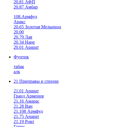
20.81 АФП
20.87 Амбар
108.Армфуд
Аракс
20.65 Золотая Мельница
20.00
20.79 Лав
20.34 Нане
20.01 Арарат
Фунтик
табак
алк
21 Приправы и специи
21.01 Арарат
Гранд Армения
21.16 Амарас
21.28 Ван
21.108 Армфуд
21.75 Анарат
21.19 Роял
Горис