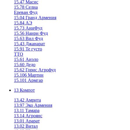
15.47 Масис
15.78 Селиа
Ереван Фуд
15.04 Гранд Армения
15.84 АЭ
15.73 АниФуд
15.56 Наири Фуд
15.63 Вил Фуд
15.43 Джанарат
15.91 Те густо
ТТО
15.61 Аиэло
15.60 Дедо
15.62 Горис Агрофуд
15.106 Мартин
15.101 Армгар
13 Компот
13.42 Амрита
13.97 Эко Армения
13.11 Тамара
13.14 Агроянс
13.01 Арарат
13.02 Витал