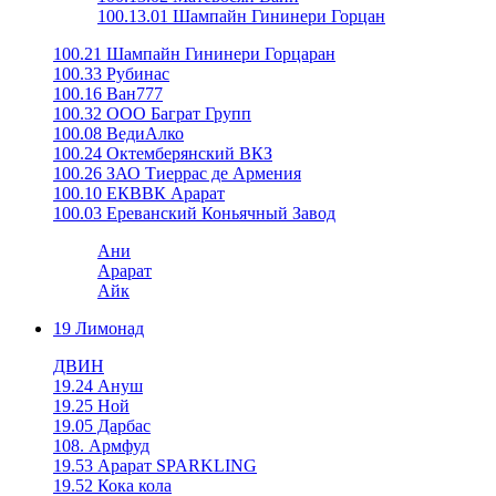
100.13.01 Шампайн Гининери Горцан
100.21 Шампайн Гининери Горцаран
100.33 Рубинас
100.16 Ван777
100.32 ООО Баграт Групп
100.08 ВедиАлко
100.24 Октемберянский ВКЗ
100.26 ЗАО Тиеррас де Армения
100.10 ЕКВВК Арарат
100.03 Ереванский Коньячный Завод
Ани
Арарат
Айк
19 Лимонад
ДВИН
19.24 Ануш
19.25 Ной
19.05 Дарбас
108. Армфуд
19.53 Арарат SPARKLING
19.52 Кока кола