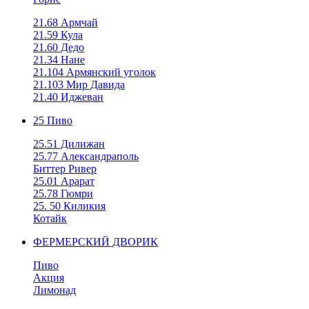
21.68 Армчай
21.59 Кула
21.60 Дедо
21.34 Нане
21.104 Армянский уголок
21.103 Мир Давида
21.40 Иджеван
25 Пиво
25.51 Дилижан
25.77 Александраполь
Биттер Ривер
25.01 Арарат
25.78 Гюмри
25. 50 Киликия
Котайк
ФЕРМЕРСКИЙ ДВОРИК
Пиво
Акция
Лимонад