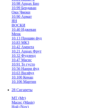
10.98 Арцах Био
10.99 Бердаван
Оки Чмоки
10.90 Армат
ЯН
ВОСКИ
10.40 Иджеван
Менк
10.13 Прошян фуд
10.83 МК3
10.42 Амрита
10.21 Арцах Фрут
10.32 Фудленд
10.47 Масис
10.91 Те густо
10.56 Наири фуд
10.63 Вилфуд
10.100 Кенац
10.106 Мартин
28 Сигареты
MT (Мт)
Масис (Masis)
Ной (Noy)