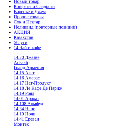
Новый товар
Конфеты и Сладости
Варенье и Джем
Прочие товары
Сок и Нектар
Неликвид (повторные позиции)
АКЦИЯ
Казахстан
Услуги
14 Чай и кофе
14.70 Джазве
Artsakh
Гранд Армения
14.15 Агат
14.16 Амарас
14.17 Нат-Продукт
14.18 Ле Кафе Де Париж
14.19 Роял
14.01 Арарат
14.108 Армфуд
14.34 Нане
14.10 Ноян
14.41 Ереван
Монтек