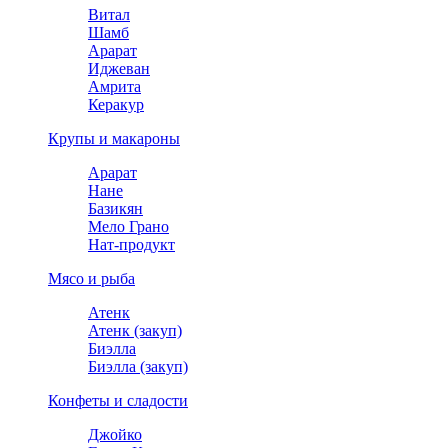
Витал
Шамб
Арарат
Иджеван
Амрита
Керакур
Крупы и макароны
Арарат
Нане
Базикян
Мело Грано
Нат-продукт
Мясо и рыба
Атенк
Атенк (закуп)
Биэлла
Биэлла (закуп)
Конфеты и сладости
Джойко