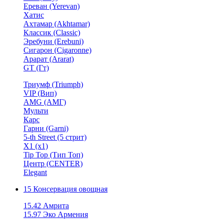
Ереван (Yerevan)
Хатис
Ахтамар (Akhtamar)
Классик (Classic)
Эребуни (Erebuni)
Сигарон (Cigaronne)
Арарат (Ararat)
GT (Гт)
Триумф (Triumph)
VIP (Вип)
AMG (АМГ)
Мульти
Карс
Гарни (Garni)
5-th Street (5 стрит)
X1 (х1)
Tip Top (Тип Топ)
Центр (CENTER)
Elegant
15 Консервация овощная
15.42 Амрита
15.97 Эко Армения