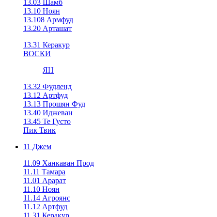
13.03 Шамб
13.10 Ноян
13.108 Армфуд
13.20 Арташат
13.31 Керакур
ВОСКИ
ЯН
13.32 Фудленд
13.12 Артфуд
13.13 Прошян Фуд
13.40 Иджеван
13.45 Те Густо
Пик Твик
11 Джем
11.09 Ханкаван Прод
11.11 Тамара
11.01 Арарат
11.10 Ноян
11.14 Агроянс
11.12 Артфуд
11.31 Керакур