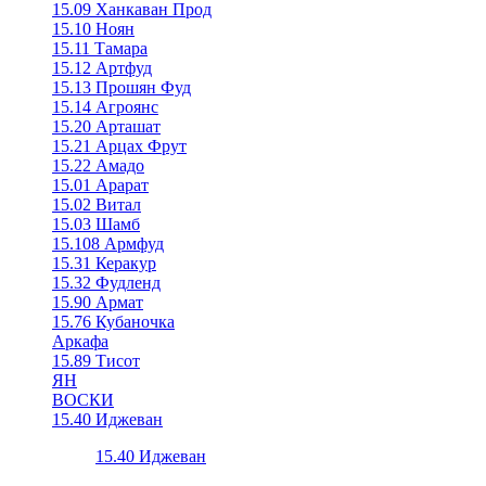
15.09 Ханкаван Прод
15.10 Ноян
15.11 Тамара
15.12 Артфуд
15.13 Прошян Фуд
15.14 Агроянс
15.20 Арташат
15.21 Арцах Фрут
15.22 Амадо
15.01 Арарат
15.02 Витал
15.03 Шамб
15.108 Армфуд
15.31 Керакур
15.32 Фудленд
15.90 Армат
15.76 Кубаночка
Аркафа
15.89 Тисот
ЯН
ВОСКИ
15.40 Иджеван
15.40 Иджеван