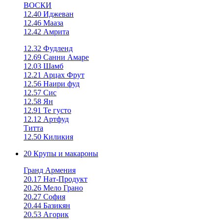
ВОСКИ
12.40 Иджеван
12.46 Мааза
12.42 Амрита
12.32 Фудленд
12.69 Санни Амаре
12.03 Шамб
12.21 Арцах Фрут
12.56 Наири фуд
12.57 Сис
12.58 Ян
12.91 Те густо
12.12 Артфуд
Титта
12.50 Киликия
20 Крупы и макароны
Гранд Армения
20.17 Нат-Продукт
20.26 Мело Грано
20.27 София
20.44 Базикян
20.53 Агорик