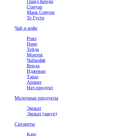
Гранд Кенди
Сонуар
Марк Севуни
Те Густо
Чай и кофе
Роял
Нане
Тейда
Монтек
Чайкофф
Венда
Иджеван
Тараз
Арарат
Нат-продукт
Молочные продукты
Экокат
Экокат (закуп)
Сигареты
Карс