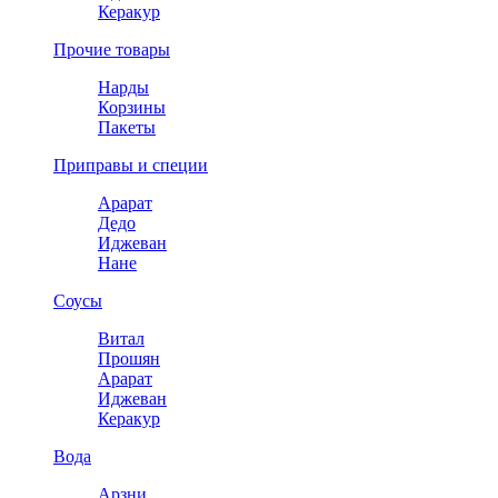
Керакур
Прочие товары
Нарды
Корзины
Пакеты
Приправы и специи
Арарат
Дедо
Иджеван
Нане
Соусы
Витал
Прошян
Арарат
Иджеван
Керакур
Вода
Арзни