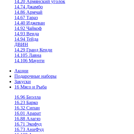
14.20 Армянский уголок
14.74 Джамбо
14.86 Армчай
14.67 Тараз
14.40 Иджеван
14.92 Чайкоф
14.93 Венда
14.94 Тейда
ДВИН
14.29 Гранд Кенди
14.105 Лавна
14.106 Маунти
Акции
Подарочные наборы
Закуски
16 Мясо и Рыба
16.96 Биэлла
16.23 Барко
16.32 Сипан
16.01 Арарат
16.88 Алагяз
16.71 Экофуд
16.73 АниФуд