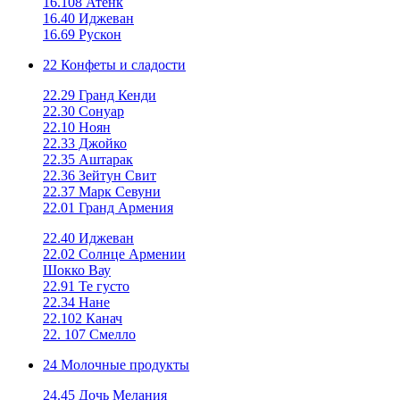
16.108 Атенк
16.40 Иджеван
16.69 Рускон
22 Конфеты и сладости
22.29 Гранд Кенди
22.30 Сонуар
22.10 Ноян
22.33 Джойко
22.35 Аштарак
22.36 Зейтун Свит
22.37 Марк Севуни
22.01 Гранд Армения
22.40 Иджеван
22.02 Солнце Армении
Шокко Вау
22.91 Те густо
22.34 Нане
22.102 Канач
22. 107 Смелло
24 Молочные продукты
24.45 Дочь Мелания