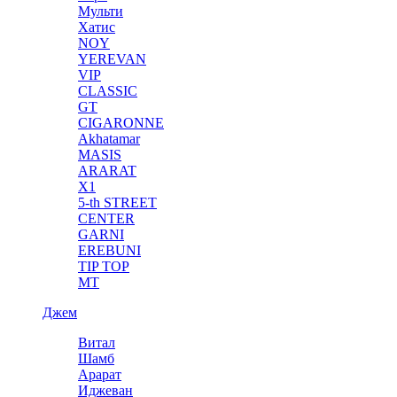
Мульти
Хатис
NOY
YEREVAN
VIP
CLASSIC
GT
CIGARONNE
Akhatamar
MASIS
ARARAT
X1
5-th STREET
CENTER
GARNI
EREBUNI
TIP TOP
MT
Джем
Витал
Шамб
Арарат
Иджеван