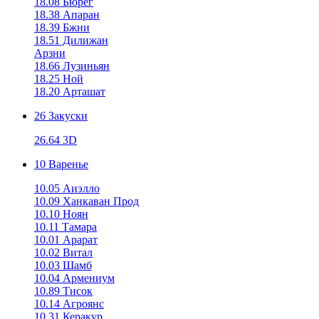
18.08 Бюрег
18.38 Апаран
18.39 Бжни
18.51 Дилижан
Арзни
18.66 Лузиньян
18.25 Ной
18.20 Арташат
26 Закуски
26.64 3D
10 Варенье
10.05 Аиэлло
10.09 Ханкаван Прод
10.10 Ноян
10.11 Тамара
10.01 Арарат
10.02 Витал
10.03 Шамб
10.04 Армениум
10.89 Тисок
10.14 Агроянс
10.31 Керакур