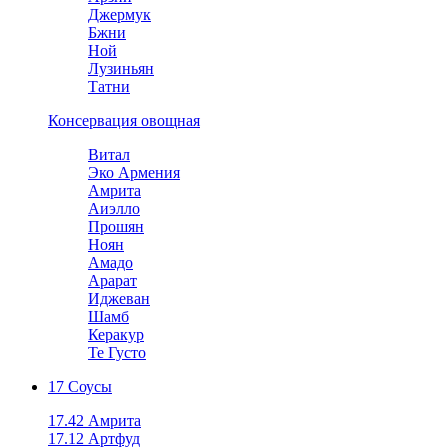
Джермук
Бжни
Ной
Лузиньян
Татни
Консервация овощная
Витал
Эко Армения
Амрита
Аиэлло
Прошян
Ноян
Амадо
Арарат
Иджеван
Шамб
Керакур
Те Густо
17 Соусы
17.42 Амрита
17.12 Артфуд