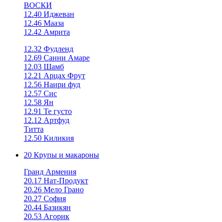
ВОСКИ
12.40 Иджеван
12.46 Мааза
12.42 Амрита
12.32 Фудленд
12.69 Санни Амаре
12.03 Шамб
12.21 Арцах Фрут
12.56 Наири фуд
12.57 Сис
12.58 Ян
12.91 Те густо
12.12 Артфуд
Титта
12.50 Киликия
20 Крупы и макароны
Гранд Армения
20.17 Нат-Продукт
20.26 Мело Грано
20.27 София
20.44 Базикян
20.53 Агорик