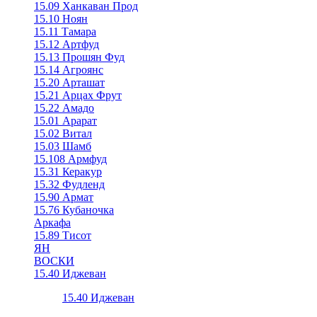
15.09 Ханкаван Прод
15.10 Ноян
15.11 Тамара
15.12 Артфуд
15.13 Прошян Фуд
15.14 Агроянс
15.20 Арташат
15.21 Арцах Фрут
15.22 Амадо
15.01 Арарат
15.02 Витал
15.03 Шамб
15.108 Армфуд
15.31 Керакур
15.32 Фудленд
15.90 Армат
15.76 Кубаночка
Аркафа
15.89 Тисот
ЯН
ВОСКИ
15.40 Иджеван
15.40 Иджеван