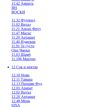
11.42 Амрита
ЯН
ВОСКИ
11.32 Фудленд
11.02 Витал
11.21 Арцах Фрут
11.47 Масис
11.20 Арташат
11.40 Иджеван
11.91 Те густо
Оки Чмоки
11.03 Шамб
11.106 Мартин
12 Сок и нектар
12.10 Ноян
12.11 Тамара
12.13 Прошян Фуд
12.01 Арарат
12.02 Витал
12.20 Арташат
12.48 Менк
SIYA