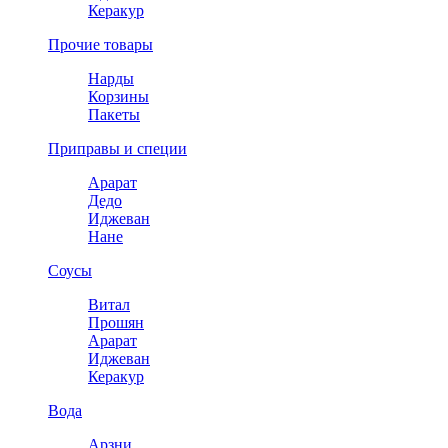
Керакур
Прочие товары
Нарды
Корзины
Пакеты
Приправы и специи
Арарат
Дедо
Иджеван
Нане
Соусы
Витал
Прошян
Арарат
Иджеван
Керакур
Вода
Арзни