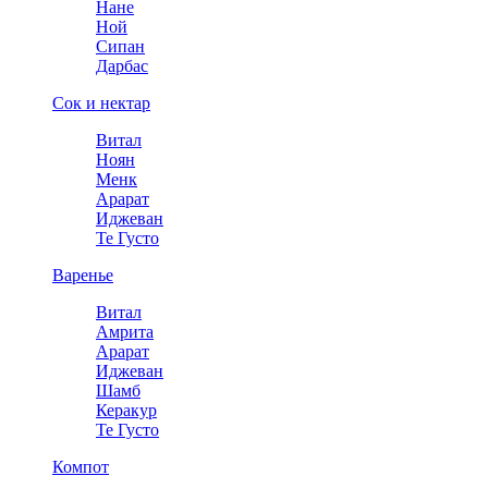
Нане
Ной
Сипан
Дарбас
Сок и нектар
Витал
Ноян
Менк
Арарат
Иджеван
Те Густо
Варенье
Витал
Амрита
Арарат
Иджеван
Шамб
Керакур
Те Густо
Компот