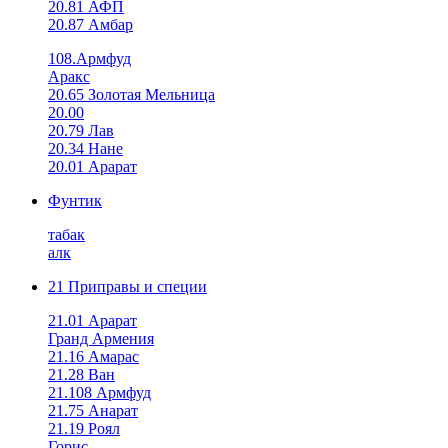
20.81 АФП
20.87 Амбар
108.Армфуд
Аракс
20.65 Золотая Мельница
20.00
20.79 Лав
20.34 Нане
20.01 Арарат
Фунтик
табак
алк
21 Приправы и специи
21.01 Арарат
Гранд Армения
21.16 Амарас
21.28 Ван
21.108 Армфуд
21.75 Анарат
21.19 Роял
Горис