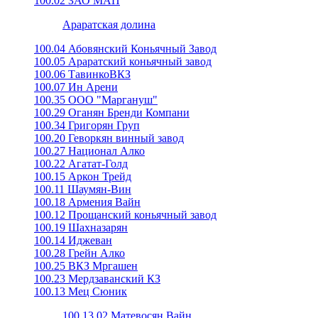
100.02 ЗАО МАП
Араратская долина
100.04 Абовянский Коньячный Завод
100.05 Араратский коньячный завод
100.06 ТавинкоВКЗ
100.07 Ин Арени
100.35 ООО "Маргануш"
100.29 Оганян Бренди Компани
100.34 Григорян Груп
100.20 Геворкян винный завод
100.27 Национал Алко
100.22 Агатат-Голд
100.15 Аркон Трейд
100.11 Шаумян-Вин
100.18 Армения Вайн
100.12 Прощанский коньячный завод
100.19 Шахназарян
100.14 Иджеван
100.28 Грейн Алко
100.25 ВКЗ Мргашен
100.23 Мердзаванский КЗ
100.13 Мец Сюник
100.13.02 Матевосян Вайн