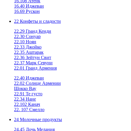
16.108 Атенк
16.40 Иджеван
16.69 Рускон
22 Конфеты и сладости
22.29 Гранд Кенди
22.30 Сонуар
22.10 Ноян
22.33 Джойко
22.35 Аштарак
22.36 Зейтун Свит
22.37 Марк Севуни
22.01 Гранд Армения
22.40 Иджеван
22.02 Солнце Армении
Шокко Вау
22.91 Те густо
22.34 Нане
22.102 Канач
22. 107 Смелло
24 Молочные продукты
24.45 Дочь Мелания