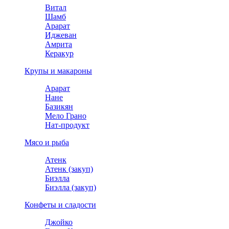
Витал
Шамб
Арарат
Иджеван
Амрита
Керакур
Крупы и макароны
Арарат
Нане
Базикян
Мело Грано
Нат-продукт
Мясо и рыба
Атенк
Атенк (закуп)
Биэлла
Биэлла (закуп)
Конфеты и сладости
Джойко