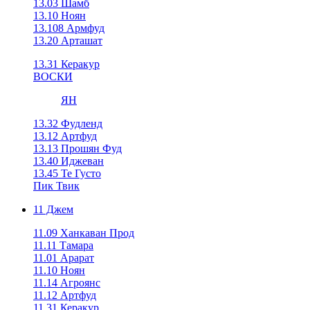
13.03 Шамб
13.10 Ноян
13.108 Армфуд
13.20 Арташат
13.31 Керакур
ВОСКИ
ЯН
13.32 Фудленд
13.12 Артфуд
13.13 Прошян Фуд
13.40 Иджеван
13.45 Те Густо
Пик Твик
11 Джем
11.09 Ханкаван Прод
11.11 Тамара
11.01 Арарат
11.10 Ноян
11.14 Агроянс
11.12 Артфуд
11.31 Керакур