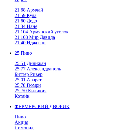
21.68 Армчай
21.59 Кула
21.60 Дедо
21.34 Нане
21.104 Армянский уголок
21.103 Мир Давида
21.40 Иджеван
25 Пиво
25.51 Дилижан
25.77 Александраполь
Биттер Ривер
25.01 Арарат
25.78 Гюмри
25. 50 Киликия
Котайк
ФЕРМЕРСКИЙ ДВОРИК
Пиво
Акция
Лимонад