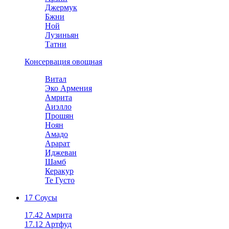
Джермук
Бжни
Ной
Лузиньян
Татни
Консервация овощная
Витал
Эко Армения
Амрита
Аиэлло
Прошян
Ноян
Амадо
Арарат
Иджеван
Шамб
Керакур
Те Густо
17 Соусы
17.42 Амрита
17.12 Артфуд