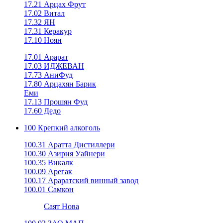
17.21 Арцах Фрут
17.02 Витал
17.32 ЯН
17.31 Керакур
17.10 Ноян
17.01 Арарат
17.03 ИДЖЕВАН
17.73 АниФуд
17.80 Арцахян Барик
Еми
17.13 Прошян Фуд
17.60 Дедо
100 Крепкий алкоголь
100.31 Аратта Дистиллери
100.30 Азирия Уайнери
100.35 Викалк
100.09 Арегак
100.17 Араратский винный завод
100.01 Самкон
Саят Нова