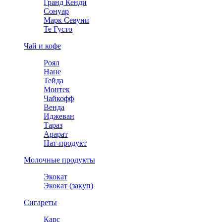
Гранд Кенди
Сонуар
Марк Севуни
Те Густо
Чай и кофе
Роял
Нане
Тейда
Монтек
Чайкофф
Венда
Иджеван
Тараз
Арарат
Нат-продукт
Молочные продукты
Экокат
Экокат (закуп)
Сигареты
Карс