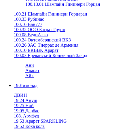
100.13.01 Шампайн Гининери Горцан
100.21 Шампайн Гининери Горцаран
100.33 Рубинас
100.16 Ван777
100.32 ООО Баграт Групп
100.08 ВедиАлко
100.24 Октемберянский ВКЗ
100.26 ЗАО Тиеррас де Армения
100.10 ЕКВВК Арарат
100.03 Ереванский Коньячный Завод
Ани
Арарат
Айк
19 Лимонад
ДВИН
19.24 Ануш
19.25 Ной
19.05 Дарбас
108. Армфуд
19.53 Арарат SPARKLING
19.52 Кока кола