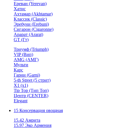
Ереван (Yerevan)
Хатис
Ахтамар (Akhtamar)
Классик (Classic)
Эребуни (Erebuni)
Сигарон (Cigaronne)
Арарат (Ararat)
GT (Гт)
Триумф (Triumph)
VIP (Вип)
AMG (АМГ)
Мульти
Карс
Гарни (Garni)
5-th Street (5 стрит)
X1 (х1)
Tip Top (Тип Топ)
Центр (CENTER)
Elegant
15 Консервация овощная
15.42 Амрита
15.97 Эко Армения