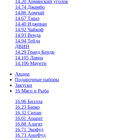
14.20 Армянский уголок
14.74 Джамбо
14.86 Армчай
14.67 Тараз
14.40 Иджеван
14.92 Чайкоф
14.93 Венда
14.94 Тейда
ДВИН
14.29 Гранд Кенди
14.105 Лавна
14.106 Маунти
Акции
Подарочные наборы
Закуски
16 Мясо и Рыба
16.96 Биэлла
16.23 Барко
16.32 Сипан
16.01 Арарат
16.88 Алагяз
16.71 Экофуд
16.73 АниФуд