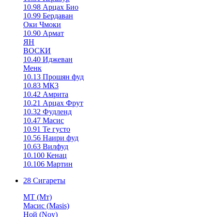
10.98 Арцах Био
10.99 Бердаван
Оки Чмоки
10.90 Армат
ЯН
ВОСКИ
10.40 Иджеван
Менк
10.13 Прошян фуд
10.83 МК3
10.42 Амрита
10.21 Арцах Фрут
10.32 Фудленд
10.47 Масис
10.91 Те густо
10.56 Наири фуд
10.63 Вилфуд
10.100 Кенац
10.106 Мартин
28 Сигареты
MT (Мт)
Масис (Masis)
Ной (Noy)