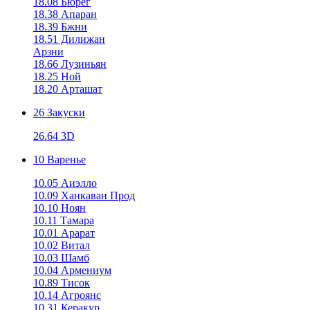
18.08 Бюрег
18.38 Апаран
18.39 Бжни
18.51 Дилижан
Арзни
18.66 Лузиньян
18.25 Ной
18.20 Арташат
26 Закуски
26.64 3D
10 Варенье
10.05 Аиэлло
10.09 Ханкаван Прод
10.10 Ноян
10.11 Тамара
10.01 Арарат
10.02 Витал
10.03 Шамб
10.04 Армениум
10.89 Тисок
10.14 Агроянс
10.31 Керакур