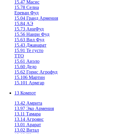
15.47 Масис
15.78 Селиа
Ереван Фуд
15.04 Гранд Армения
15.84 АЭ
15.73 АниФуд
15.56 Наири Фуд
15.63 Вил Фуд
15.43 Джанарат
15.91 Те густо
ТТО
15.61 Аиэло
15.60 Дедо
15.62 Горис Агрофуд
15.106 Мартин
15.101 Армгар
13 Компот
13.42 Амрита
13.97 Эко Армения
13.11 Тамара
13.14 Агроянс
13.01 Арарат
13.02 Витал