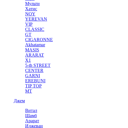
Мульти
Хатис
NOY
YEREVAN
VIP
CLASSIC
GT
CIGARONNE
Akhatamar
MASIS
ARARAT
X1
5-th STREET
CENTER
GARNI
EREBUNI
TIP TOP
MT
Джем
Витал
Шамб
Арарат
Иджеван