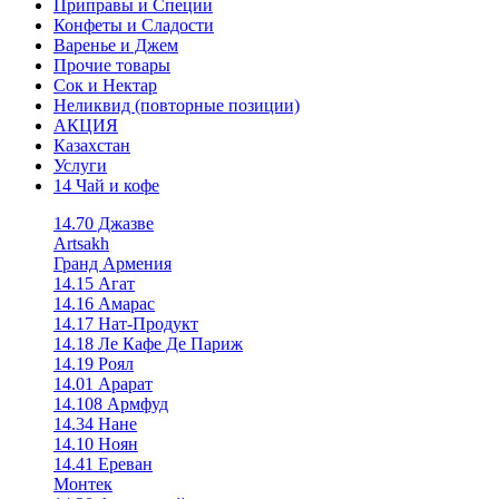
Приправы и Специи
Конфеты и Сладости
Варенье и Джем
Прочие товары
Сок и Нектар
Неликвид (повторные позиции)
АКЦИЯ
Казахстан
Услуги
14 Чай и кофе
14.70 Джазве
Artsakh
Гранд Армения
14.15 Агат
14.16 Амарас
14.17 Нат-Продукт
14.18 Ле Кафе Де Париж
14.19 Роял
14.01 Арарат
14.108 Армфуд
14.34 Нане
14.10 Ноян
14.41 Ереван
Монтек