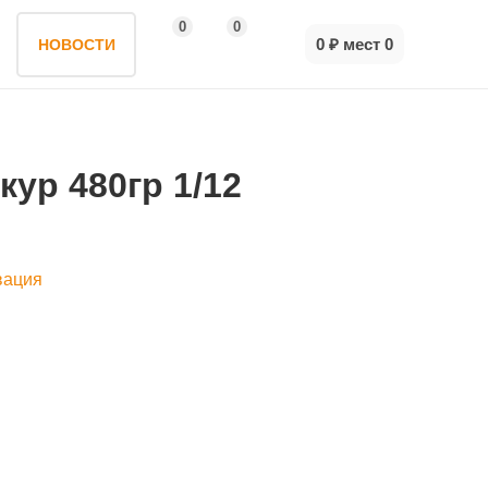
0
0
0 ₽
мест
0
НОВОСТИ
кур 480гр 1/12
вация