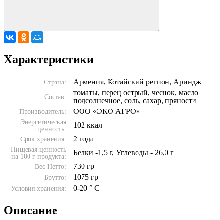
Характеристики
Армения, Котайский регион, Ариндж
Страна:
томаты, перец острый, чеснок, масло
Состав:
подсолнечное, соль, сахар, пряности
ООО «ЭКО АГРО»
Производитель:
Энергетическая
102 ккал
ценность:
2 года
Срок хранения:
Пищевая ценность
Белки -1,5 г, Углеводы - 26,0 г
на 100 г продукта:
730 гр
Вес Нетто:
1075 гр
Брутто:
0-20 ° C
Условия хранения:
Описание