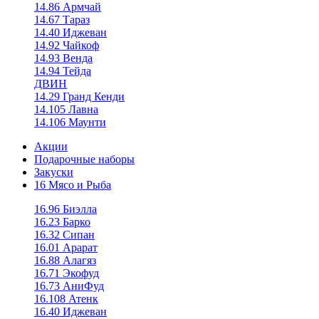
14.86 Армчай
14.67 Тараз
14.40 Иджеван
14.92 Чайкоф
14.93 Венда
14.94 Тейда
ДВИН
14.29 Гранд Кенди
14.105 Лавна
14.106 Маунти
Акции
Подарочные наборы
Закуски
16 Мясо и Рыба
16.96 Биэлла
16.23 Барко
16.32 Сипан
16.01 Арарат
16.88 Алагяз
16.71 Экофуд
16.73 АниФуд
16.108 Атенк
16.40 Иджеван