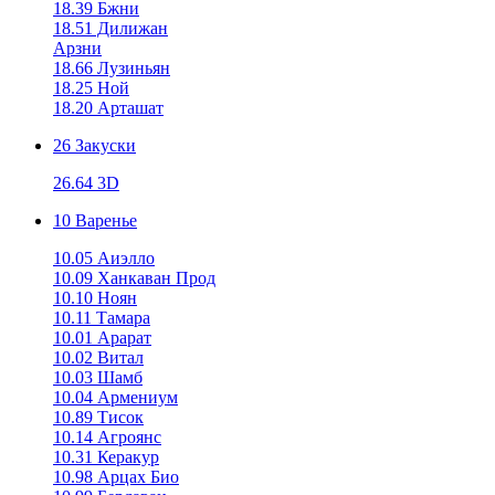
18.39 Бжни
18.51 Дилижан
Арзни
18.66 Лузиньян
18.25 Ной
18.20 Арташат
26 Закуски
26.64 3D
10 Варенье
10.05 Аиэлло
10.09 Ханкаван Прод
10.10 Ноян
10.11 Тамара
10.01 Арарат
10.02 Витал
10.03 Шамб
10.04 Армениум
10.89 Тисок
10.14 Агроянс
10.31 Керакур
10.98 Арцах Био