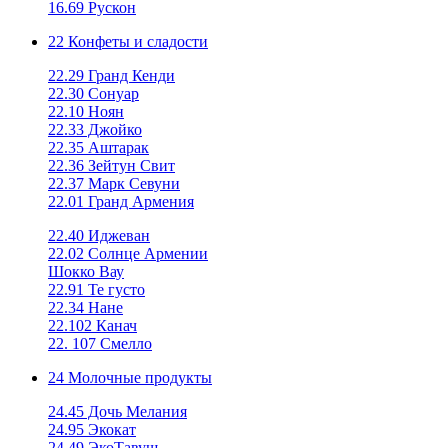
16.69 Рускон
22 Конфеты и сладости
22.29 Гранд Кенди
22.30 Сонуар
22.10 Ноян
22.33 Джойко
22.35 Аштарак
22.36 Зейтун Свит
22.37 Марк Севуни
22.01 Гранд Армения
22.40 Иджеван
22.02 Солнце Армении
Шокко Вау
22.91 Те густо
22.34 Нане
22.102 Канач
22. 107 Смелло
24 Молочные продукты
24.45 Дочь Мелания
24.95 Экокат
24.49 ЭкоТавуш