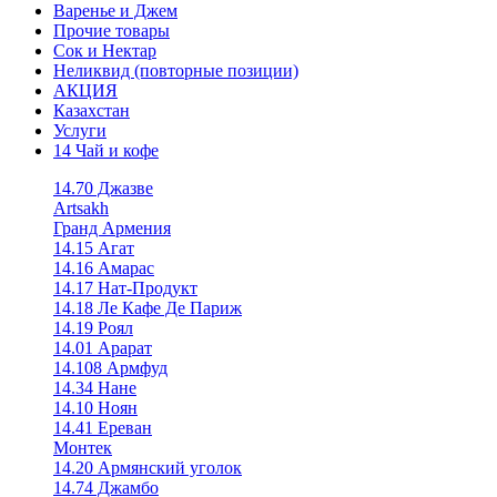
Варенье и Джем
Прочие товары
Сок и Нектар
Неликвид (повторные позиции)
АКЦИЯ
Казахстан
Услуги
14 Чай и кофе
14.70 Джазве
Artsakh
Гранд Армения
14.15 Агат
14.16 Амарас
14.17 Нат-Продукт
14.18 Ле Кафе Де Париж
14.19 Роял
14.01 Арарат
14.108 Армфуд
14.34 Нане
14.10 Ноян
14.41 Ереван
Монтек
14.20 Армянский уголок
14.74 Джамбо