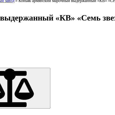
ый завод
»
Коньяк армянский марочный выдержанный «КВ» «Семь
выдержанный «КВ» «Семь звезд