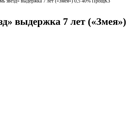
 звезд» выдержка 7 лет («Змея») 0,5 40% ПрощКЗ
» выдержка 7 лет («Змея»)